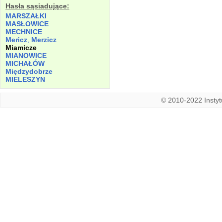
Hasła sąsiadujące:
MARSZAŁKI
MASŁOWICE
MECHNICE
Mericz
,
Merzicz
Miamicze
MIANOWICE
MICHAŁÓW
Międzydobrze
MIELESZYN
© 2010-2022 Instytu