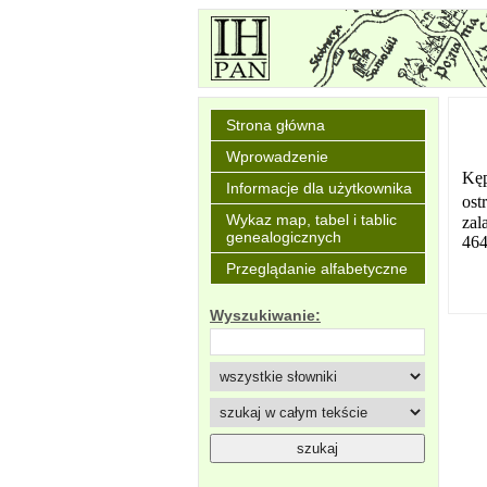
Strona główna
Wprowadzenie
Kęp
Informacje dla użytkownika
ost
Wykaz map, tabel i tablic
zal
genealogicznych
464
Przeglądanie alfabetyczne
Wyszukiwanie: