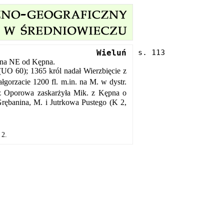
Wieluń
 na NE od Kępna.
(UO 60); 1365 król nadał Wierzbięcie z
łgorzacie 1200 fl. m.in. na M. w dystr.
 z Oporowa zaskarżyła Mik. z Kępna o
Grębanina, M. i Jutrkowa Pustego (K 2,
 2.