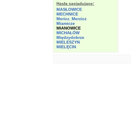
Hasła sąsiadujące:
MASŁOWICE
MECHNICE
Mericz
,
Merzicz
Miamicze
MIANOWICE
MICHAŁÓW
Międzydobrze
MIELESZYN
MIELĘCIN