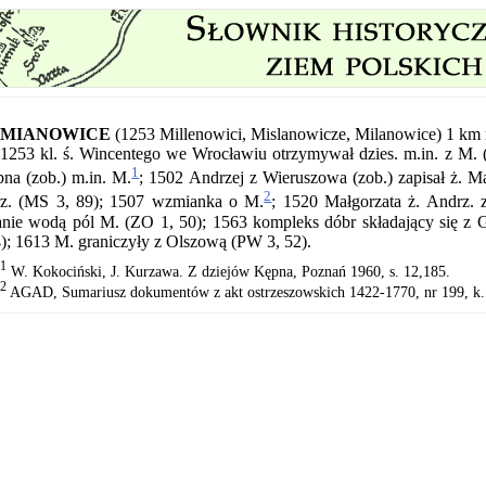
MIANOWICE
(1253 Millenowici, Mislanowicze, Milanowice) 1 km
1253 kl. ś. Wincentego we Wrocławiu otrzymywał dzies. m.in. z M. 
1
na (zob.) m.in. M.
; 1502 Andrzej z Wieruszowa (zob.) zapisał ż. Ma
2
rz. (MS 3, 89); 1507 wzmianka o M.
; 1520 Małgorzata ż. Andrz.
anie wodą pól M. (ZO 1, 50); 1563 kompleks dóbr składający się z 
); 1613 M. graniczyły z Olszową (PW 3, 52).
1
W. Kokociński, J. Kurzawa. Z dziejów Kępna, Poznań 1960, s. 12,185.
2
AGAD, Sumariusz dokumentów z akt ostrzeszowskich 1422-1770, nr 199, k.