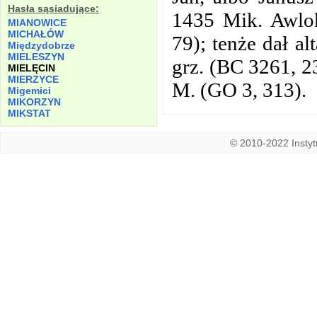
Hasła sąsiadujące:
1435 Mik. Awlo
MIANOWICE
MICHAŁÓW
79); tenże dał a
Międzydobrze
MIELESZYN
grz. (BC 3261, 2
MIELĘCIN
MIERZYCE
M. (GO 3, 313).
Migemici
MIKORZYN
MIKSTAT
© 2010-2022 Instytu