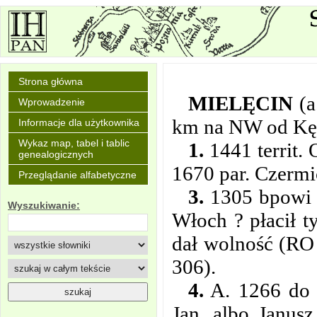
Strona główna
MIELĘCIN
(
Wprowadzenie
km na NW od Kę
Informacje dla użytkownika
Wykaz map, tabel i tablic
1.
1441 territ. 
genealogicznych
1670 par. Czermi
Przeglądanie alfabetyczne
3.
1305 bpowi w
Wyszukiwanie:
Włoch ? płacił ty
dał wolność (RO 
306).
4.
A. 1266 do 
Jan, albo Janus