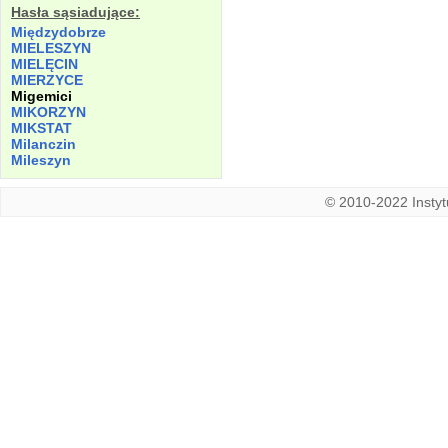
Hasła sąsiadujące:
Międzydobrze
MIELESZYN
MIELĘCIN
MIERZYCE
Migemici
MIKORZYN
MIKSTAT
Milanczin
Mileszyn
© 2010-2022 Instytu