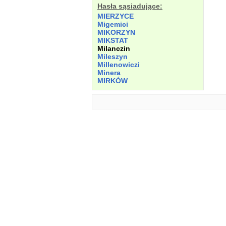
Hasła sąsiadujące:
MIERZYCE
Migemici
MIKORZYN
MIKSTAT
Milanczin
Mileszyn
Millenowiczi
Minera
MIRKÓW