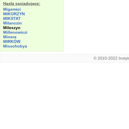
Hasła sąsiadujące:
Migemici
MIKORZYN
MIKSTAT
Milanczin
Mileszyn
Millenowiczi
Minera
MIRKÓW
Misschobya
© 2010-2022 Instytu