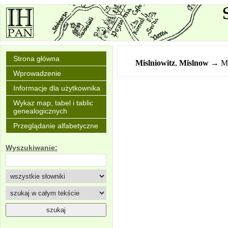
Strona główna
Mislniowitz
,
Mislnow
→ My
Wprowadzenie
Informacje dla użytkownika
Wykaz map, tabel i tablic
genealogicznych
Przeglądanie alfabetyczne
Wyszukiwanie: