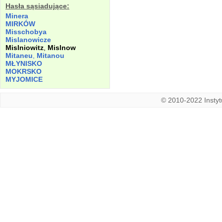
Hasła sąsiadujące:
Minera
MIRKÓW
Misschobya
Mislanowicze
Mislniowitz
,
Mislnow
Mitaneu
,
Mitanou
MŁYNISKO
MOKRSKO
MYJOMICE
© 2010-2022 Instytu