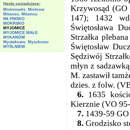
Hasła sąsiadujące:
Krzywosąd (GO 1
Mislniowitz
,
Mislnow
Mitaneu
,
Mitanou
147); 1432 wd.
MŁYNISKO
MOKRSKO
Świętosława Du
MYJOMICE
MYJOMICE MAŁE
Strzałka pleban
MYKANÓW
Mysłakowo
,
Myszkowo
Świętosław Ducze
MYŚLNIEW
Sędziwój Strzałk
młyn z sadzawką
M. zastawił tamż
dzies. z folw. (V
6.
1635 kośció
Kierznie (VO 95-
7.
1439-59 GO 1
8.
Grodzisko st