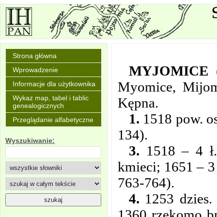
Strona główna
MYJOMICE
Wprowadzenie
Myomice, Mijom
Informacje dla użytkownika
Wykaz map, tabel i tablic
Kępna.
genealogicznych
1.
1518 pow. ost
Przeglądanie alfabetyczne
134).
Wyszukiwanie:
3.
1518 – 4 ł.
kmieci; 1651 – 3 
763-764).
4.
1253 dzies. 
1360
rzekomo bp