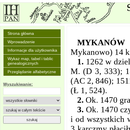
Strona główna
MYKANÓW
Wprowadzenie
Mykanowo) 14 km
Informacje dla użytkownika
Wykaz map, tabel i tablic
1.
1262 w dziel
genealogicznych
M. (D 3, 333); 1
Przeglądanie alfabetyczne
(AC 2, 846); 151
Wyszukiwanie:
(Ł 1, 524).
2.
Ok. 1470 gra
3.
Ok. 1470 czyn
i od wszystkich 
3 karczmy płaciły