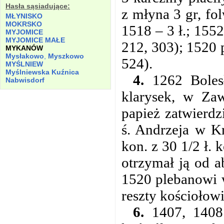
Hasła sąsiadujące:
z młyna 3 gr, fol
MŁYNISKO
MOKRSKO
1518 – 3 ł.; 1552
MYJOMICE
MYJOMICE MAŁE
212, 303); 1520 
MYKANÓW
Mysłakowo
,
Myszkowo
524).
MYŚLNIEW
Myślniewska Kuźnica
4.
1262 Bolesł
Nabwisdorf
klarysek, w Za
papież zatwierdz
ś. Andrzeja w K
kon. z 30 1/2 ł.
otrzymał ją od a
1520 plebanowi w 
reszty kościołow
6.
1407, 1408