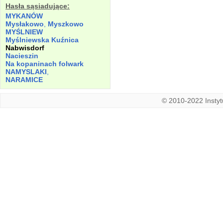
Hasła sąsiadujące:
MYKANÓW
Mysłakowo
,
Myszkowo
MYŚLNIEW
Myślniewska Kuźnica
Nabwisdorf
Nacieszin
Na kopaninach folwark
NAMYSLAKI
,
NARAMICE
© 2010-2022 Instytu