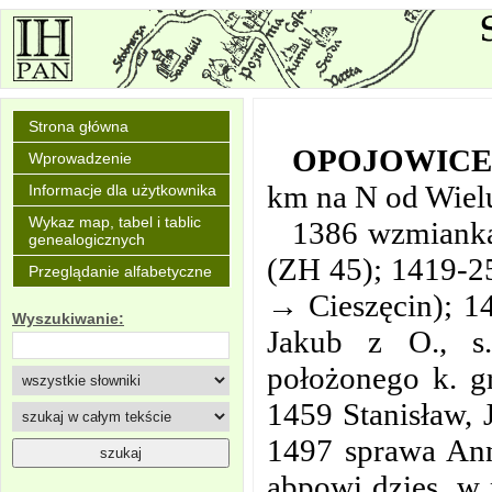
Strona główna
OPOJOWIC
Wprowadzenie
km na N od Wiel
Informacje dla użytkownika
Wykaz map, tabel i tablic
1386 wzmianka 
genealogicznych
(ZH 45); 1419-25
Przeglądanie alfabetyczne
→ Cieszęcin); 1
Wyszukiwanie:
Jakub z O., s.
położonego k. g
1459 Stanisław, 
1497 sprawa Ann
abpowi dzies. w 