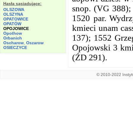
Hasła sąsiadujące:
snop. (VG 388); 
OLSZOWA
OLSZYNA
1520 par. Wydrzy
OPATOWICE
OPATÓW
kmieci unam cass
OPOJOWICE
Opothow
137); 1552 Grzeg
Orbanich
Oscharow
,
Oszarow
Opojowski 3 kmie
OSIECZYCE
(ŹD 291).
© 2010-2022 Instytu