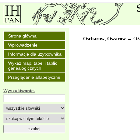
Strona główna
Oscharow
,
Oszarow
→ Oż
Wprowadzenie
Informacje dla użytkownika
Wykaz map, tabel i tablic
genealogicznych
Przeglądanie alfabetyczne
Wyszukiwanie: