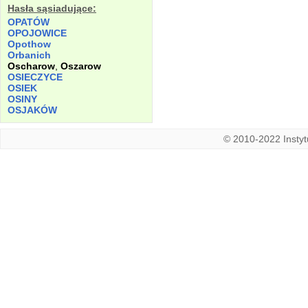
Hasła sąsiadujące:
OPATÓW
OPOJOWICE
Opothow
Orbanich
Oscharow
,
Oszarow
OSIECZYCE
OSIEK
OSINY
OSJAKÓW
© 2010-2022 Instytu