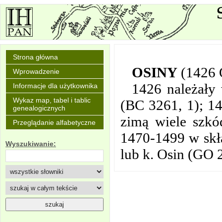
Strona główna
OSINY
(1426 
Wprowadzenie
1426 należały
Informacje dla użytkownika
Wykaz map, tabel i tablic
(BC 3261, 1); 14
genealogicznych
zimą wiele szkó
Przeglądanie alfabetyczne
1470-1499 w skła
Wyszukiwanie:
lub k. Osin (GO 2