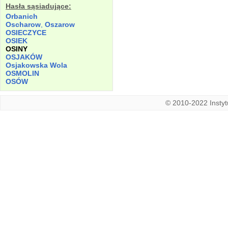
Hasła sąsiadujące:
Orbanich
Oscharow
,
Oszarow
OSIECZYCE
OSIEK
OSINY
OSJAKÓW
Osjakowska Wola
OSMOLIN
OSÓW
© 2010-2022 Instytu