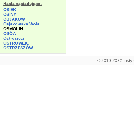
Hasła sąsiadujące:
OSIEK
OSINY
OSJAKÓW
Osjakowska Wola
OSMOLIN
OSÓW
Ostrosiczi
OSTRÓWEK
,
OSTRZESZÓW
© 2010-2022 Instytu