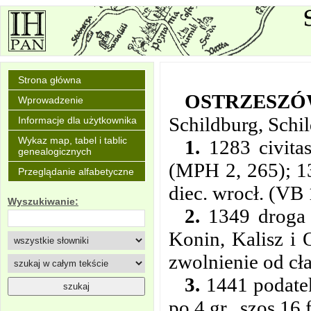
Strona główna
OSTRZESZ
Wprowadzenie
Schildburg, Schi
Informacje dla użytkownika
Wykaz map, tabel i tablic
1.
1283 civitas
genealogicznych
(MPH 2, 265); 13
Przeglądanie alfabetyczne
diec. wrocł. (VB
Wyszukiwanie:
2.
1349 droga 
Konin, Kalisz i 
zwolnienie od cł
3.
1441 podatek
po 4 gr., szos 16 