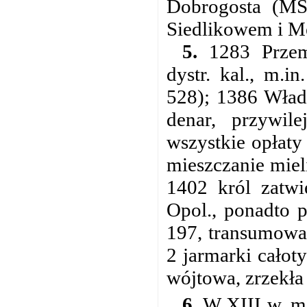
Dobrogosta (MS
Siedlikowem i M
5.
1283 Przem
dystr. kal., m.
528); 1386 Włady
denar, przywil
wszystkie opłaty 
mieszczanie miel
1402 król zatwi
Opol., ponadto 
197, transumowa
2 jarmarki całot
wójtowa, zrzekła s
6.
W XIII w. mi