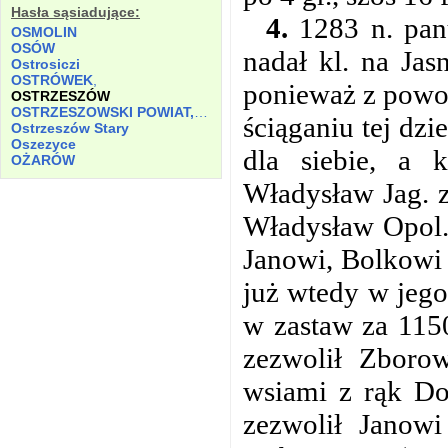
Hasła sąsiadujące:
4.
1283 n. pan
OSMOLIN
OSÓW
nadał kl. na Jas
Ostrosiczi
OSTRÓWEK
,
ponieważ z powod
OSTRZESZÓW
OSTRZESZOWSKI POWIAT, ZIEMIA
ściąganiu tej dzi
Ostrzeszów Stary
Oszezyce
dla siebie, a 
OŻARÓW
Władysław Jag. z
Władysław Opol. 
Janowi, Bolkowi 
już wtedy w jeg
w zastaw za 115
zezwolił Zboro
wsiami z rąk Do
zezwolił Janow