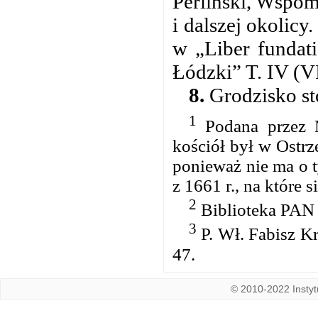
Perliński, Wspom
i dalszej okolic
w „Liber fundati
Łódzki” T. IV (VI
8.
Grodzisko st
1
Podana przez M.
kościół był w Ostrz
ponieważ nie ma o 
z 1661 r., na które 
2
Biblioteka PAN 
3
P. Wł. Fabisz Kr
47.
© 2010-2022 Instytu