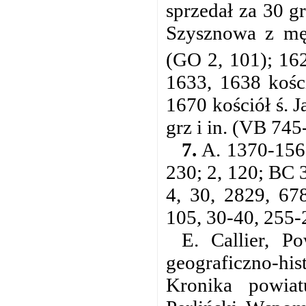
sprzedał za 30 g
Szysznowa z mę
(GO 2, 101); 162
1633, 1638 koś
1670 kościół ś. J
grz i in. (VB 745
7.
A. 1370-1569
230; 2, 120; BC 
4, 30, 2829, 67
105, 30-40, 255-
E. Callier, P
geograficzno-hi
Kronika powiat