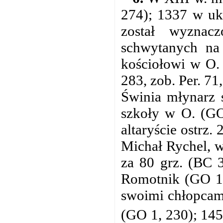
274); 1337 w uk
został wyznac
schwytanych na
kościołowi w O. 
283, zob. Per. 7
Świnia młynarz 
szkoły w O. (GO
altaryście ostrz.
Michał Rychel, w
za 80 grz. (BC 
Romotnik (GO 1,
swoimi chłopcam
(GO 1, 230); 145