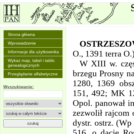
Strona główna
OSTRZESZOW
Wprowadzenie
O., 1391 terra O.)
Informacje dla użytkownika
Wykaz map, tabel i tablic
W XIII w. częś
genealogicznych
brzegu Prosny na
Przeglądanie alfabetyczne
1280, 1369 obsz
Wyszukiwanie:
151, 492; MK 12
Opol. panował in
zezwolił rajcom 
dystr. ostrz. (Wp
516, o dacie Ro