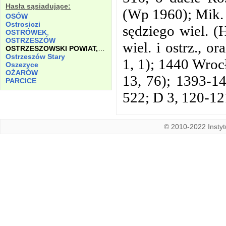
Hasła sąsiadujące:
(Wp 1960); Mik. 
OSÓW
Ostrosiczi
sędziego wiel. (
OSTRÓWEK
,
OSTRZESZÓW
wiel. i ostrz., 
OSTRZESZOWSKI POWIAT, ZIEMIA
Ostrzeszów Stary
1, 1); 1440 Wrocł
Oszezyce
OŻARÓW
13, 76); 1393-1
PARCICE
522; D 3, 120-12
© 2010-2022 Instytu