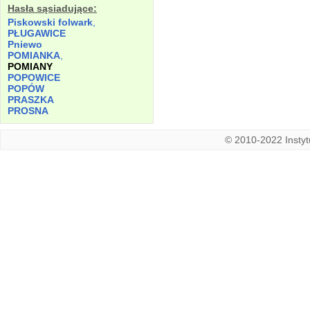
Hasła sąsiadujące:
Piskowski folwark
,
PŁUGAWICE
Pniewo
POMIANKA
,
POMIANY
POPOWICE
POPÓW
PRASZKA
PROSNA
© 2010-2022 Instytu