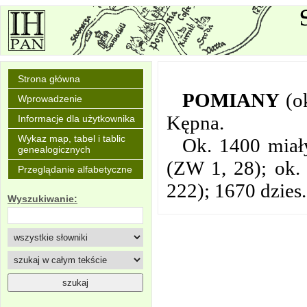
Strona główna
POMIANY
(o
Wprowadzenie
Kępna.
Informacje dla użytkownika
Wykaz map, tabel i tablic
Ok. 1400 miały
genealogicznych
(ZW 1, 28); ok.
Przeglądanie alfabetyczne
222); 1670 dzies
Wyszukiwanie: