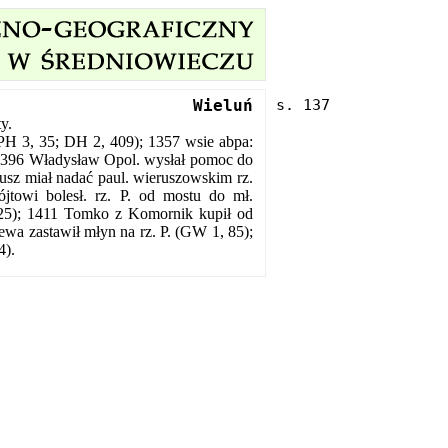
Wieluń
y.
PH 3, 35; DH 2, 409); 1357 wsie abpa:
; 1396 Władysław Opol. wysłał pomoc do
usz miał nadać paul. wieruszowskim rz.
ójtowi bolesł. rz. P. od mostu do mł.
125); 1411 Tomko z Komornik kupił od
ewa zastawił młyn na rz. P. (GW 1, 85);
4).