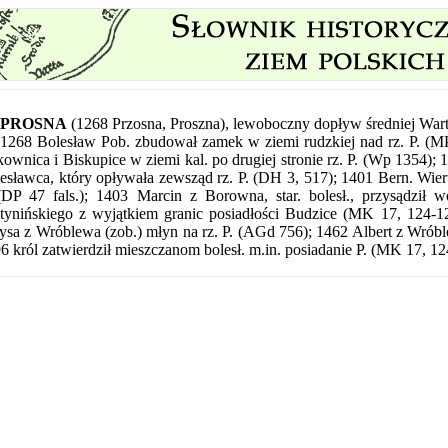
PROSNA
(1268 Przosna, Proszna), lewoboczny dopływ średniej Wart
1268 Bolesław Pob. zbudował zamek w ziemi rudzkiej nad rz. P. (M
ownica i Biskupice w ziemi kal. po drugiej stronie rz. P. (Wp 1354)
esławca, który opływała zewsząd rz. P. (DH 3, 517); 1401 Bern. Wier
(DP 47 fals.); 1403 Marcin z Borowna, star. bolesł., przysądził w
tynińskiego z wyjątkiem granic posiadłości Budzice (MK 17, 124-
tysa z Wróblewa (zob.) młyn na rz. P. (AGd 756); 1462 Albert z Wróbl
6 król zatwierdził mieszczanom bolesł. m.in. posiadanie P. (MK 17, 12