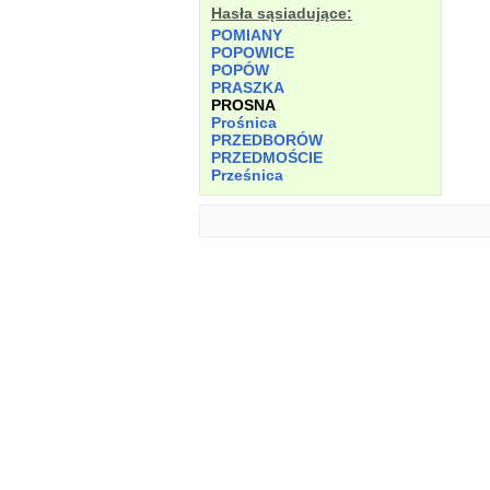
Hasła sąsiadujące:
POMIANY
POPOWICE
POPÓW
PRASZKA
PROSNA
Prośnica
PRZEDBORÓW
PRZEDMOŚCIE
Prześnica