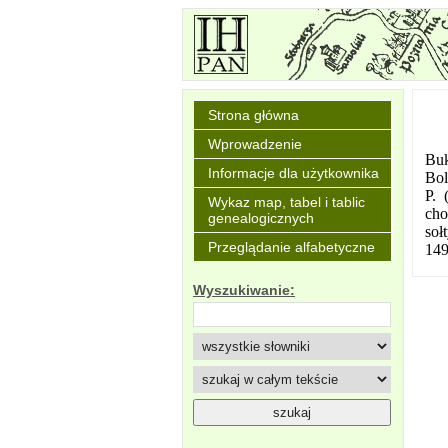
Strona główna
Wprowadzenie
Buk
Informacje dla użytkownika
Bol
P. 
Wykaz map, tabel i tablic
cho
genealogicznych
soł
Przeglądanie alfabetyczne
149
Wyszukiwanie: