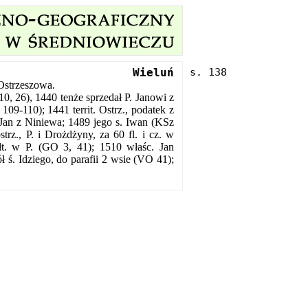
Wieluń
Ostrzeszowa.
 10, 26), 1440 tenże sprzedał P. Janowi z
109-110); 1441 territ. Ostrz., podatek z
 Jan z Niniewa; 1489 jego s. Iwan (KSz
rz., P. i Drożdżyny, za 60 fl. i cz. w
łt. w P. (GO 3, 41); 1510 właśc. Jan
 ś. Idziego, do parafii 2 wsie (VO 41);