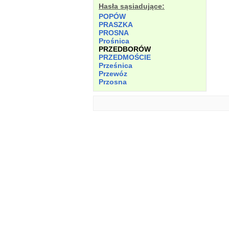
Hasła sąsiadujące:
POPÓW
PRASZKA
PROSNA
Prośnica
PRZEDBORÓW
PRZEDMOŚCIE
Prześnica
Przewóz
Przosna