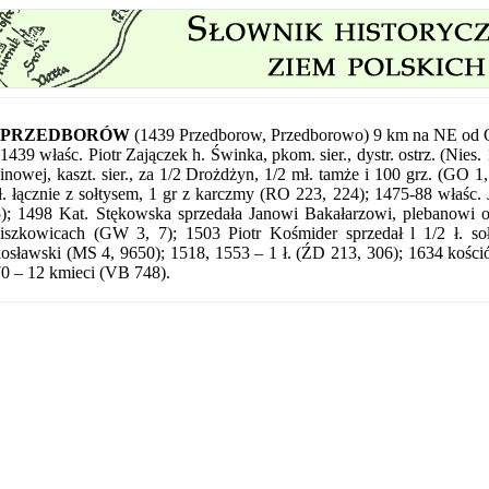
PRZEDBORÓW
(1439 Przedborow, Przedborowo) 9 km na NE od 
1439 właśc. Piotr Zajączek h. Świnka, pkom. sier., dystr. ostrz. (Nies.
inowej, kaszt. sier., za 1/2 Drożdżyn, 1/2 mł. tamże i 100 grz. (GO 1, 
ł. łącznie z sołtysem, 1 gr z karczmy (RO 223, 224); 1475-88 właśc.
); 1498 Kat. Stękowska sprzedała Janowi Bakałarzowi, plebanowi ost
iszkowicach (GW 3, 7); 1503 Piotr Kośmider sprzedał l 1/2 ł. so
osławski (MS 4, 9650); 1518, 1553 – 1 ł. (ŹD 213, 306); 1634 kościół
0 – 12 kmieci (VB 748).