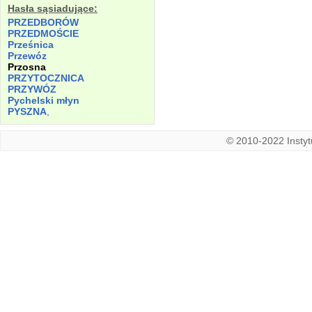
Hasła sąsiadujące:
PRZEDBORÓW
PRZEDMOŚCIE
Prześnica
Przewóz
Przosna
PRZYTOCZNICA
PRZYWÓZ
Pychelski młyn
PYSZNA
,
© 2010-2022 Instytu