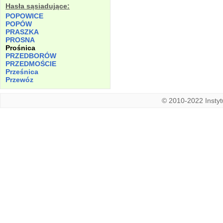
Hasła sąsiadujące:
POPOWICE
POPÓW
PRASZKA
PROSNA
Prośnica
PRZEDBORÓW
PRZEDMOŚCIE
Prześnica
Przewóz
© 2010-2022 Instytu