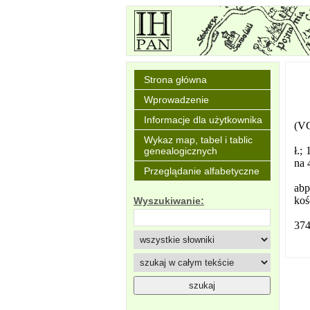
Strona główna
Wprowadzenie
Informacje dla użytkownika
(VG
Wykaz map, tabel i tablic
ł.;
genealogicznych
na 
Przeglądanie alfabetyczne
abp
koś
Wyszukiwanie:
374