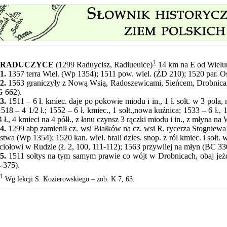
1
RADUCZYCE
(1299 Raduycisz, Radiueuice)
14 km na E od Wielu
1.
1357 terra Wiel. (Wp 1354); 1511 pow. wiel. (ŹD 210); 1520 par. O
2.
1563 graniczyły z Nową Wsią, Radoszewicami, Sieńcem, Drobnicam
 662).
3.
1511 – 6 ł. kmiec. daje po pokowie miodu i in., 1 ł. sołt. w 3 pola
 1518 – 4 1/2 ł.; 1552 – 6 ł. kmiec., 1 sołt.,nowa kuźnica; 1533 – 6 ł.,
4 ł., 4 kmieci na 4 półł., z łanu czynsz 3 rączki miodu i in., z młyna na
4.
1299 abp zamienił cz. wsi Białków na cz. wsi R. rycerza Stogniew
stwa (Wp 1354); 1520 kan. wiel. brali dzies. snop. z ról kmiec. i sołt. w
ciołowi w Rudzie (Ł 2, 100, 111-112); 1563 przywilej na młyn (BC 33
5.
1511 sołtys na tym samym prawie co wójt w Drobnicach, obaj jeż
-375).
1
Wg lekcji S. Kozierowskiego – zob. K 7, 63.