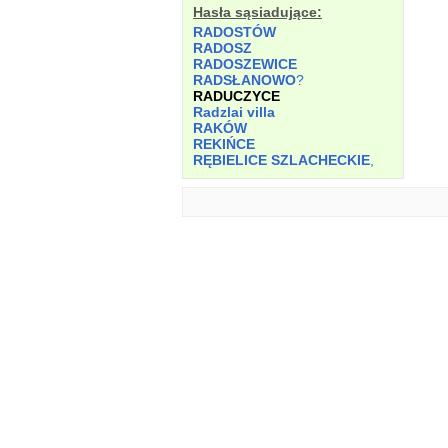
Hasła sąsiadujące:
RADOSTÓW
RADOSZ
RADOSZEWICE
RADSŁANOWO
?
RADUCZYCE
Radzlai villa
RAKÓW
REKIŃCE
RĘBIELICE SZLACHECKIE
,