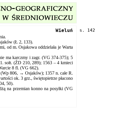
Wieluń
nia.
sjaków (Ł 2, 133).
i, od m. Osjakowa oddzielała je Warta
, nie ma karczmy i zagr. (VG 374-375); 5
 11. sołt. (ŹD 210, 289); 1563 – 4 kmieci
 Warcie 8 fl. (VG 662).
a (Wp 806, → Osjaków); 1357 n. całe R.
artości ok. 3 grz., świętopietrze płacono
04, 50).
dżą na przemian konno na posyłki (VG