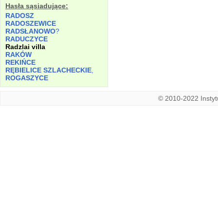
Hasła sąsiadujące:
RADOSZ
RADOSZEWICE
RADSŁANOWO
?
RADUCZYCE
Radzlai villa
RAKÓW
REKIŃCE
RĘBIELICE SZLACHECKIE
,
ROGASZYCE
© 2010-2022 Instytu