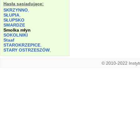
Hasła sąsiadujące:
SKRZYNNO
,
SŁUPIA
,
SŁUPSKO
SMARDZE
Smolka młyn
SOKOLNIKI
Staaf
STAROKRZEPICE
,
STARY OSTRZESZÓW
,
© 2010-2022 Instytu