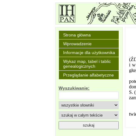
Strona główna
Wprowadzenie
Informacje dla użytkownika
(ŹD
Wykaz map, tabel i tablic
i w
genealogicznych
głu
Przeglądanie alfabetyczne
pot
don
Wyszukiwanie:
S. 
zam
twi