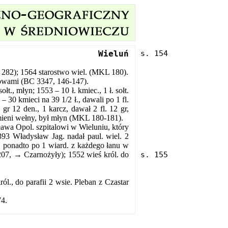
Wieluń
8, 282); 1564 starostwo wiel. (MKL 180).
nowami (BC 3347, 146-147).
łt., młyn; 1553 – 10 ł. kmiec., 1 ł. sołt.
– 30 kmieci na 39 1/2 ł., dawali po 1 fl.
gr 12 den., 1 karcz, dawał 2 fl. 12 gr,
kamieni wełny, był młyn (MKL 180-181).
awa Opol. szpitalowi w Wieluniu, który
393 Władysław Jag. nadał paul. wiel. 2
c, ponadto po 1 wiard. z każdego łanu w
207, → Czarnożyły); 1552 wieś król. do
ól., do parafii 2 wsie. Pleban z Czastar
74.