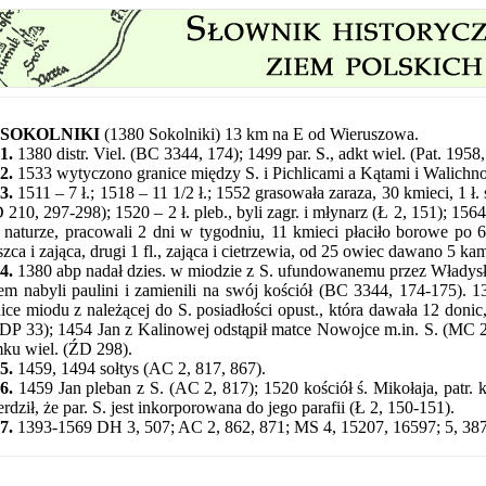
SOKOLNIKI
(1380 Sokolniki) 13 km na E od Wieruszowa.
1.
1380 distr. Viel. (BC 3344, 174); 1499 par. S., adkt wiel. (Pat. 195
2.
1533 wytyczono granice między S. i Pichlicami a Kątami i Walich
3.
1511 – 7 ł.; 1518 – 11 1/2 ł.; 1552 grasowała zaraza, 30 kmieci, 1 ł. so
 210, 297-298); 1520 – 2 ł. pleb., byli zagr. i młynarz (Ł 2, 151); 1564 
 naturze, pracowali 2 dni w tygodniu, 11 kmieci płaciło borowe po 6 
szca i zająca, drugi 1 fl., zająca i cietrzewia, od 25 owiec dawano 5 
4.
1380 abp nadał dzies. w miodzie z S. ufundowanemu przez Władysł
em nabyli paulini i zamienili na swój kościół (BC 3344, 174-175). 1
ice miodu z należącej do S. posiadłości opust., która dawała 12 doni
(DP 33);
1454 Jan z Kalinowej odstąpił matce Nowojce m.in. S. (MC 
ku wiel. (ŹD 298).
5.
1459, 1494 sołtys (AC 2, 817, 867).
6.
1459 Jan pleban z S. (AC 2, 817); 1520 kościół ś. Mikołaja, patr. kr
erdził, że par. S. jest inkorporowana do jego parafii (Ł 2, 150-151).
7.
1393-1569 DH 3, 507; AC 2, 862, 871; MS 4, 15207, 16597; 5, 38