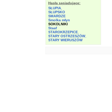
Hasła sąsiadujące:
SŁUPIA
,
SŁUPSKO
SMARDZE
Smolka młyn
SOKOLNIKI
Staaf
STAROKRZEPICE
,
STARY OSTRZESZÓW
,
STARY WIERUSZÓW