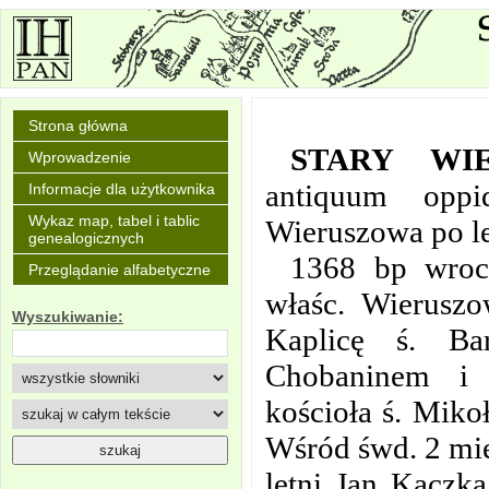
Strona główna
STARY WI
Wprowadzenie
antiquum opp
Informacje dla użytkownika
Wykaz map, tabel i tablic
Wieruszowa po le
genealogicznych
1368 bp wroc
Przeglądanie alfabetyczne
właśc. Wieruszo
Wyszukiwanie:
Kaplicę ś. Ba
Chobaninem i 
kościoła ś. Miko
Wśród śwd. 2 mies
letni Jan Kaczka