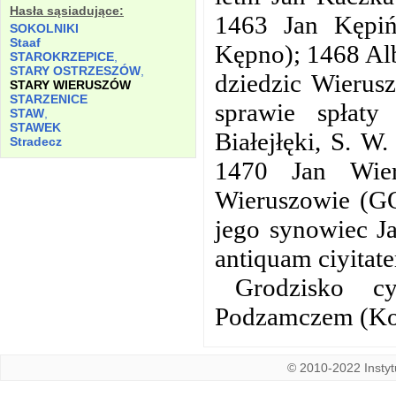
Hasła sąsiadujące:
1463 Jan Kępiń
SOKOLNIKI
Staaf
Kępno); 1468 Al
STAROKRZEPICE
,
STARY OSTRZESZÓW
,
dziedzic Wierus
STARY WIERUSZÓW
STARZENICE
sprawie spłaty
STAW
,
STAWEK
Białejłęki, S. W
Stradecz
1470 Jan Wie
Wieruszowie (GO
jego synowiec J
antiquam ciyitat
Grodzisko c
Podzamczem (Ko
© 2010-2022 Instytu