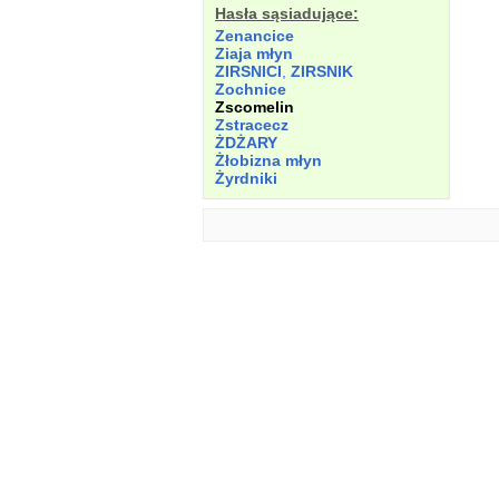
Hasła sąsiadujące:
Zenancice
Ziaja młyn
ZIRSNICI
,
ZIRSNIK
Zochnice
Zscomelin
Zstracecz
ŻDŻARY
Żłobizna młyn
Żyrdniki