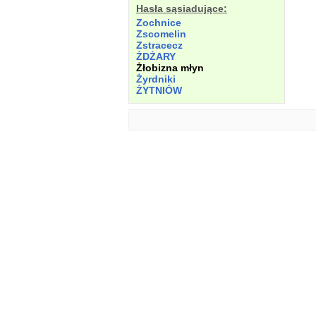
Hasła sąsiadujące:
Zochnice
Zscomelin
Zstracecz
ŻDŻARY
Żłobizna młyn
Żyrdniki
ŻYTNIÓW