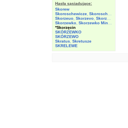
Hasła sąsiadujące:
Skorew
Skoroschewicze
,
Skoroschewycze
,
S
Skorzeuo
,
Skorzevo
,
Skorzew
,
Skorz
Skorzewko
,
Skorzewko
Minus
,
Skorz
*Skorzęcin
SKÓRZEWKO
SKÓRZEWO
Skratus
,
Skretusze
SKRELEWE