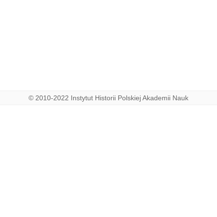
korossewki
,
Skoroszewo
ewo
,
Skorzewo Magna
,
Skorzewo Maior
,
Skorzewo Maius
ewo
Minor
© 2010-2022 Instytut Historii Polskiej Akademii Nauk