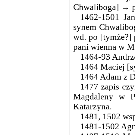
Chwaliboga] → p
1462-1501 Jan
synem Chwalibog
wd. po [tymże?] 
pani wienna w M.
1464-93 Andrze
1464 Maciej [s
1464 Adam z D
1477 zapis czyn
Magdaleny w P
Katarzyna.
1481, 1502 wsp
1481-1502 Agn