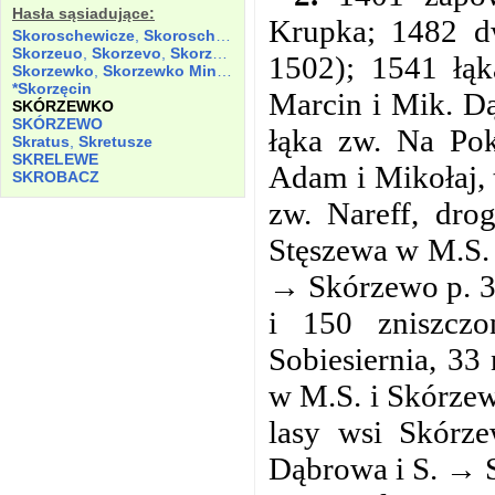
Hasła sąsiadujące:
Krupka; 1482 d
Skoroschewicze
,
Skoroschewycze
,
Skorossewki
,
Skoroszewo
Skorzeuo
,
Skorzevo
,
Skorzew
,
Skorzewo
,
Skorzewo Magna
,
Skor
1502); 1541 łą
Skorzewko
,
Skorzewko
Minus
,
Skorzewo
Minor
*Skorzęcin
Marcin i Mik. Dą
SKÓRZEWKO
SKÓRZEWO
łąka zw. Na Po
Skratus
,
Skretusze
SKRELEWE
Adam i Mikołaj, 
SKROBACZ
zw. Nareff, dro
Stęszewa w M.S.
→ Skórzewo p. 3
i 150 zniszcz
Sobiesiernia, 33
w M.S. i Skórzew
lasy wsi Skórze
Dąbrowa i S. → Sk