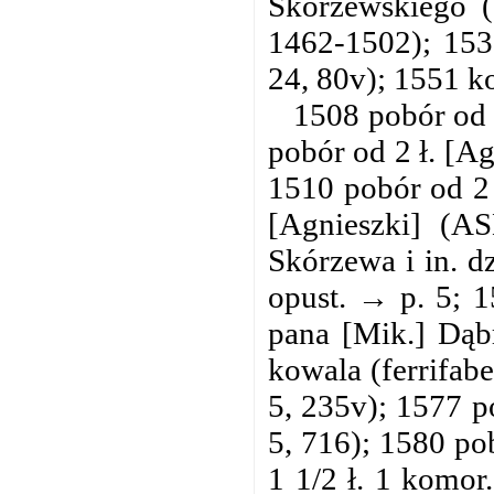
Skórzewskiego (
1462-1502); 153
24, 80v); 1551 k
1508 pobór od 
pobór od 2 ł. [Ag
1510 pobór od 2 
[Agnieszki] (
Skórzewa i in. dz
opust. → p. 5; 1
pana [Mik.] Dąbr
kowala (ferrifab
5, 235v); 1577 p
5, 716); 1580 po
1 1/2 ł. 1 komor