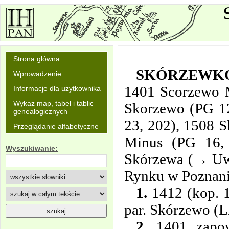
Strona główna
SKÓRZEWK
Wprowadzenie
1401 Scorzewo M
Informacje dla użytkownika
Wykaz map, tabel i tablic
Skorzewo (PG 1
genealogicznych
23, 202), 1508 
Przeglądanie alfabetyczne
Minus (PG 16, 4
Wyszukiwanie:
Skórzewa (→ Uwa
Rynku w Poznani
1.
1412 (kop. 1
par. Skórzewo (L
2.
1401 zapow