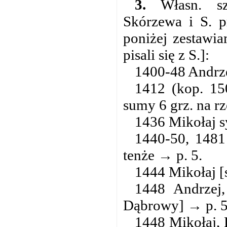
3.
Własn. szl
Skórzewa i S. p
poniżej zestawia
pisali się z S.]:
1400-48 Andrze
1412 (kop. 15
sumy 6 grz. na rz
1436 Mikołaj s
1440-50, 1481
tenże → p. 5.
1444 Mikołaj [
1448 Andrzej,
Dąbrowy] → p. 5
1448 Mikołaj, F