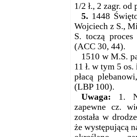
1/2 ł., 2 zagr. od
5.
1448 Świętos
Wojciech z S., Mi
S. toczą proces
(ACC 30, 44).
1510 w M.S. pa
11 ł. w tym 5 os. 
płacą plebanowi
(LBP 100).
Uwaga:
1. Ni
zapewne cz. wi
została w drodz
że występującą n
określano za