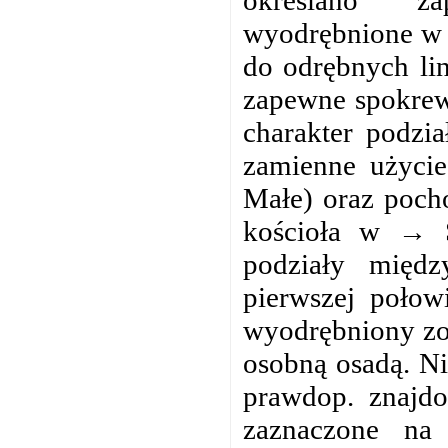
wyodrębnione w j
do odrębnych li
zapewne spokrew
charakter podzi
zamienne użyci
Małe) oraz pocho
kościoła w → S
podziały międ
pierwszej połow
wyodrębniony zos
osobną osadą. Ni
prawdop. znajdo
zaznaczone na 