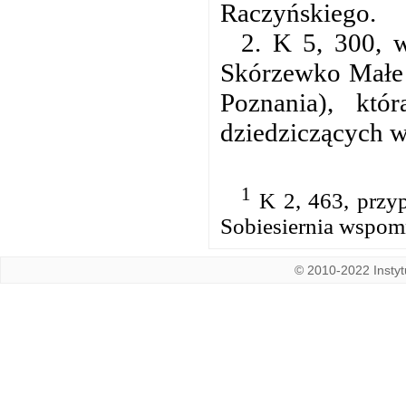
Raczyńskiego.
2. K 5, 300, w
Skórzewko Małe 
Poznania), kt
dziedziczących 
1
K 2, 463, przyp
Sobiesiernia wspom
© 2010-2022 Instytu