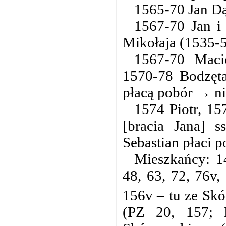
1565-70 Jan Dą
1567-70 Jan i
Mikołaja (1535-5
1567-70 Maci
1570-78 Bodzęta
płacą pobór → ni
1574 Piotr, 15
[bracia Jana] s
Sebastian płaci p
Mieszkańcy: 1
48, 63, 72, 76v,
156v – tu ze Skó
(PZ 20, 157; 