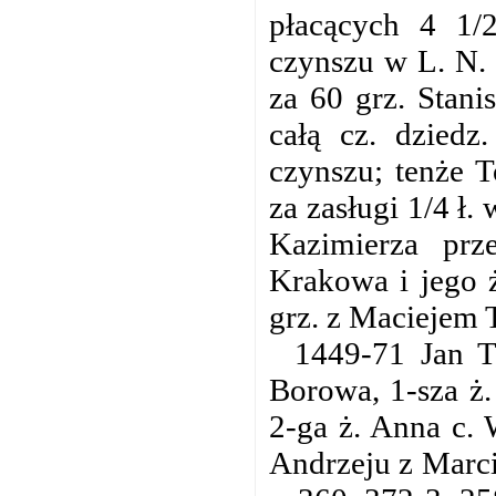
płacących 4 1/2
czynszu w L. N.
za 60 grz. Stan
całą cz. dziedz
czynszu; tenże 
za zasługi 1/4 ł.
Kazimierza pr
Krakowa i jego 
grz. z Maciejem 
1449-71 Jan Tr
Borowa, 1-sza ż.
2-ga ż. Anna c.
Andrzeju z Marci