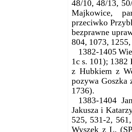
48/10, 48/13, 50
Majkowice, pa
przeciwko Przybk
bezprawne uprawi
804, 1073, 1255,
1382-1405 Wier
1c s. 101); 1382
z Hubkiem z Woj
pozywa Goszka z
1736).
1383-1404 Jan 
Jakusza i Katarz
525, 531-2, 561,
Wyszek z L. (SP 