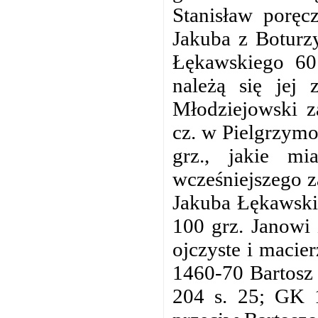
Stanisław poręc
Jakuba z Boturzy
Łękawskiego 60 
należą się jej
Młodziejowski z
cz. w Pielgrzymo
grz., jakie mi
wcześniejszego z
Jakuba Łękawski
100 grz. Janowi 
ojczyste i macie
1460-70 Bartosz
204 s. 25; GK 1