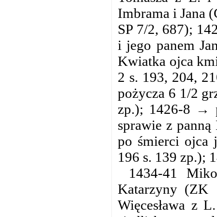
Imbrama i Jana (G
SP 7/2, 687); 1
i jego panem Ja
Kwiatka ojca kmi
2 s. 193, 204, 2
pożycza 6 1/2 gr
zp.); 1426-8 → 
sprawie z panną 
po śmierci ojca 
196 s. 139 zp.);
1434-41 Mikoł
Katarzyny (ZK 1
Więcesława z L.