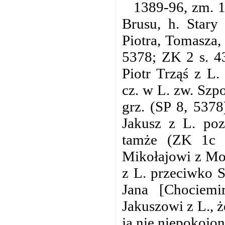
1389-96, zm. 1
Brusu, h. Stary
Piotra, Tomasza,
5378; ZK 2 s. 4
Piotr Trząś z L
cz. w L. zw. Szp
grz. (SP 8, 537
Jakusz z L. poz
tamże (ZK 1c s
Mikołajowi z Moj
z L. przeciwko 
Jana [Chociemi
Jakuszowi z L., ż
ją nie niepokojon