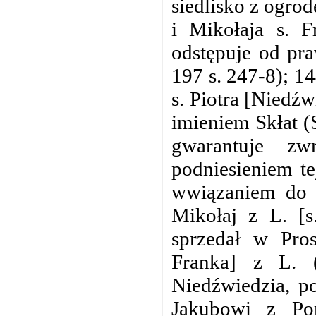
siedlisko z ogro
i Mikołaja s. F
odstępuje od pr
197 s. 247-8); 1
s. Piotra [Niedź
imieniem Skłat (S
gwarantuje zw
podniesieniem te
wwiązaniem do c
Mikołaj z L. [s
sprzedał w Pros
Franka] z L. 
Niedźwiedzia, po
Jakubowi z Por