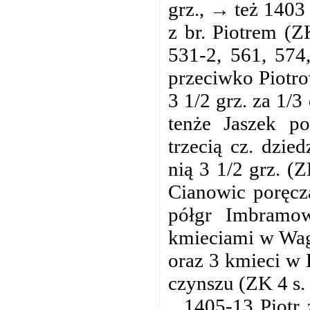
grz., → też 1403
z br. Piotrem (Z
531-2, 561, 574
przeciwko Piotro
3 1/2 grz. za 1/
tenże Jaszek p
trzecią cz. dzie
nią 3 1/2 grz. (
Cianowic poręcza
półgr Imbramo
kmieciami w Wag
oraz 3 kmieci w 
czynszu (ZK 4 s.
1405-13 Piotr 