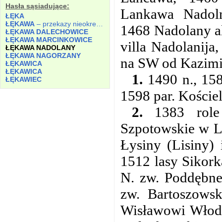
Hasła sąsiadujące:
Lankawa Nadol
ŁĘKA
ŁĘKAWA
– przekazy nieokreślone.
1468 Nadolany al
ŁĘKAWA DALECHOWICE
ŁĘKAWA MARCINKOWICE
villa Nadolanij
ŁĘKAWA NADOLANY
ŁĘKAWA NAGORZANY
na SW od Kazimie
ŁĘKAWICA
ŁĘKAWICA
1.
1490 n., 158
ŁĘKAWIEC
1598 par. Kościel
2.
1383 role 
Szpotowskie w L
Łysiny (Lisiny)
1512 lasy Sikork
N. zw. Poddębne;
zw. Bartoszows
Wisławowi Włodk