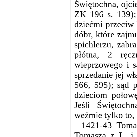
Świętochna, ojci
ZK 196 s. 139);
dziećmi przeciw 
dóbr, które zaj
spichlerzu, zabr
płótna, 2 ręcz
wieprzowego i sa
sprzedanie jej wł
566, 595); sąd 
dzieciom połowę
Jeśli Świętoc
weźmie tylko to, 
1421-43 Tomas
Tomasza z L. i 