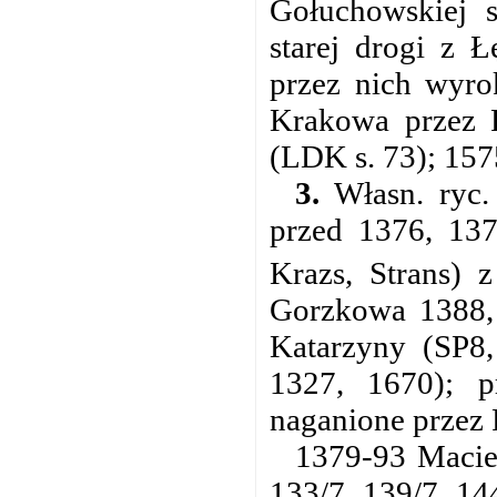
Gołuchowskiej s
starej drogi z 
przez nich wyro
Krakowa przez P
(LDK s. 73); 157
3.
Własn. ryc
przed 1376, 137
Krazs, Strans) 
Gorzkowa 1388, b
Katarzyny (SP8,
1327, 1670); p
naganione przez 
1379-93 Maciej
133/7, 139/7, 14