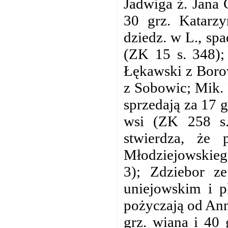
Jadwiga ż. Jana 
30 grz. Katarzy
dziedz. w L., sp
(ZK 15 s. 348)
Łękawski z Borow
z Sobowic; Mik.
sprzedają za 17 
wsi (ZK 258 s.
stwierdza, że 
Młodziejowskiego
3); Zdziebor ze
uniejowskim i p
pożyczają od Anny
grz. wiana i 40