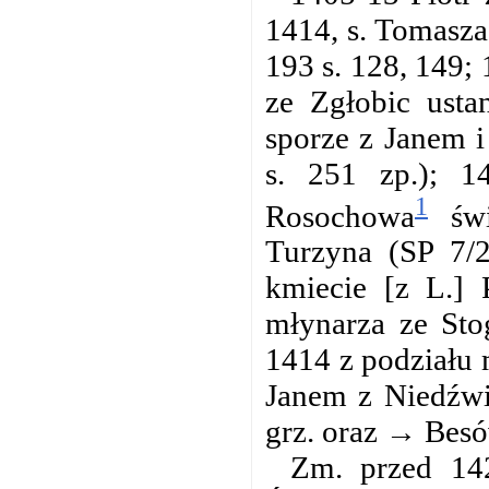
1414, s. Tomasza
193 s. 128, 149; 
ze Zgłobic usta
sporze z Janem i
s. 251 zp.); 1
1
Rosochowa
świ
Turzyna (SP 7/2
kmiecie [z L.] 
młynarza ze Sto
1414 z podziału
Janem z Niedźwi
grz. oraz → Besó
Zm. przed 142