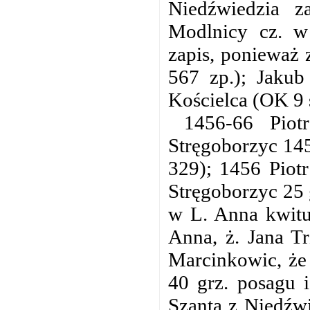
Niedźwiedzia z
Modlnicy cz. w 
zapis, ponieważ 
567 zp.); Jakub
Kościelca (OK 9 
1456-66 Pio
Stręgoborzyc 145
329); 1456 Piot
Stręgoborzyc 25 
w L. Anna kwituj
Anna, ż. Jana T
Marcinkowic, że 
40 grz. posagu 
Szanta z Niedźwi