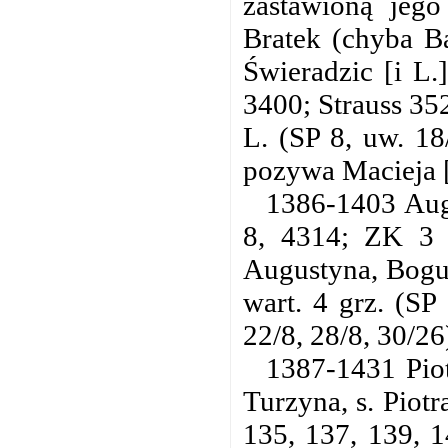
zastawioną jego
Bratek (chyba B
Świeradzic [i L.
3400; Strauss 35
L. (SP 8, uw. 18
pozywa Macieja [
1386-1403 Aug
8, 4314; ZK 3 
Augustyna, Bogus
wart. 4 grz. (SP
22/8, 28/8, 30/26
1387-1431 Piotr
Turzyna, s. Piotr
135, 137, 139, 1