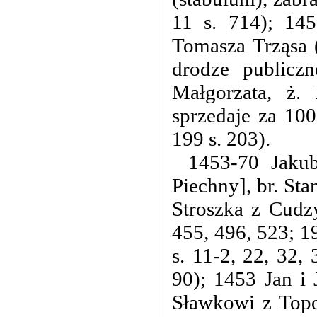
11 s. 714); 145
Tomasza Trząsa (
drodze publicz
Małgorzata, ż. 
sprzedaje za 100
199 s. 203).
1453-70 Jakub
Piechny], br. Stan
Stroszka z Cudz
455, 496, 523; 1
s. 11-2, 22, 32,
90); 1453 Jan i 
Sławkowi z Topo