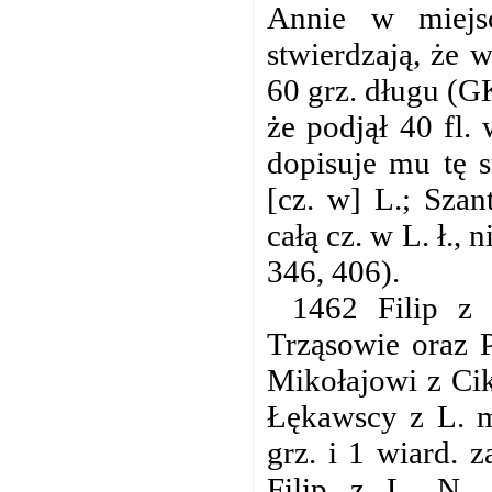
Annie w miejs
stwierdzają, że w
60 grz. długu (G
że podjął 40 fl.
dopisuje mu tę 
[cz. w] L.; Sza
całą cz. w L. ł.,
346, 406).
1462 Filip z
Trząsowie oraz P
Mikołajowi z Cik
Łękawscy z L. m
grz. i 1 wiard. 
Filip z L. N.,