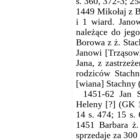
s. 360, 372-3; 2
1449 Mikołaj z 
i 1 wiard. Jano
należące do jego
Borowa z ż. Stac
Janowi [Trząsowi
Jana, z zastrze
rodziców Stachn
[wiana] Stachny 
1451-62 Jan S
Heleny [?] (GK 1
14 s. 474; 15 s.
1451 Barbara ż.
sprzedaje za 300