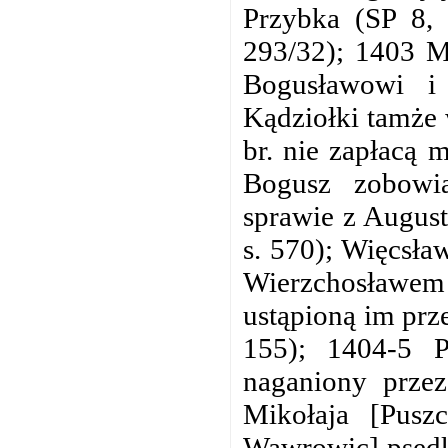
Przybka (SP 8, 
293/32); 1403 Mi
Bogusławowi i
Kądziołki tamże 
br. nie zapłacą
Bogusz zobowi
sprawie z Augus
s. 570); Więcsła
Wierzchosławe
ustąpioną im prz
155); 1404-5 P
naganiony przez
Mikołaja [Pusz
Wawrowic] psędk