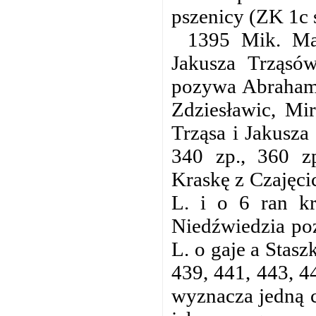
pszenicy (ZK 1c 
1395 Mik. Mar
Jakusza Trząsó
pozywa Abrahama
Zdziesławic, Mi
Trząsa i Jakusza
340 zp., 360 z
Kraskę z Czajęci
L. i o 6 ran k
Niedźwiedzia poz
L. o gaje a Stasz
439, 441, 443, 4
wyznacza jedną 