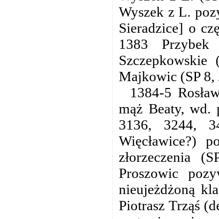
Wyszek z L. pozy
Sieradzice] o cz
1383 Przybek
Szczepkowskie 
Majkowic (SP 8, 
1384-5 Rosław
mąż Beaty, wd. p
3136, 3244, 3
Więcławice?) p
złorzeczenia (
Proszowic poz
nieujeżdżoną kla
Piotrasz Trząś (