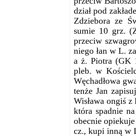
przeciw Bartoszo
dział pod zakład
Zdziebora ze Św
sumie 10 grz. (
przeciw szwagro
niego łan w L. z
a ż. Piotra (GK 
pleb. w Kościel
Węchadłowa gwara
tenże Jan zapisu
Wisława ongiś z K
która spadnie na
obecnie opiekuje s
cz., kupi inną w 