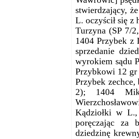
stwierdzający, ż
L. oczyścił się z 
Turzyna (SP 7/2,
1404 Przybek z L
sprzedanie dzie
wyrokiem sądu Pi
Przybkowi 12 gr 
Przybek zechce, 
2); 1404 Mik
Wierzchosławow
Kądziołki w L.,
poręczając za b
dziedzinę krewny