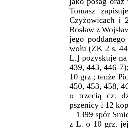
jako posag oraz 
Tomasz zapisuj
Czyżowicach i 
Rosław z Wojsław
jego poddanego 
wołu (ZK 2 s. 44
L.] pozyskuje na
439, 443, 446-7)
10 grz.; tenże Pi
450, 453, 458, 4
o trzecią cz. d
pszenicy i 12 kop
1399 spór Smie
z L. o 10 grz. j