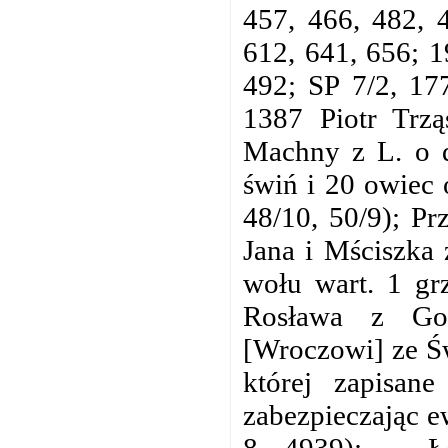
457, 466, 482, 
612, 641, 656; 1
492; SP 7/2, 177
1387 Piotr Trzą
Machny z L. o d
świń i 20 owiec 
48/10, 50/9); Pr
Jana i Mściszka 
wołu wart. 1 grz
Rosława z Gor
[Wroczowi] ze Św
której zapisan
zabezpieczając e
8, 4939); → Ł