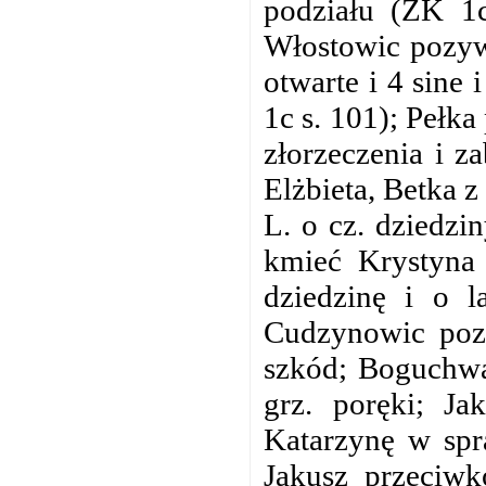
podziału (ZK 1c
Włostowic pozyw
otwarte i 4 sine
1c s. 101); Pełka
złorzeczenia i z
Elżbieta, Betka 
L. o cz. dziedzi
kmieć Krystyna
dziedzinę i o l
Cudzynowic pozy
szkód; Boguchwa
grz. poręki; Ja
Katarzynę w spr
Jakusz przeciw