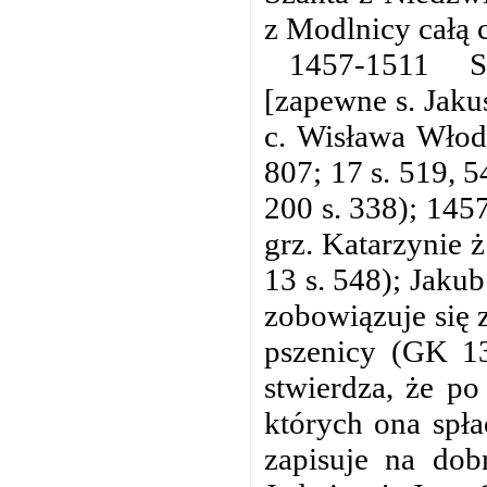
z Modlnicy całą c
1457-1511 S
[zapewne s. Jakus
c. Wisława Włod
807; 17 s. 519, 5
200 s. 338); 145
grz. Katarzynie 
13 s. 548); Jakub
zobowiązuje się 
pszenicy (GK 13
stwierdza, że po
których ona spła
zapisuje na dob