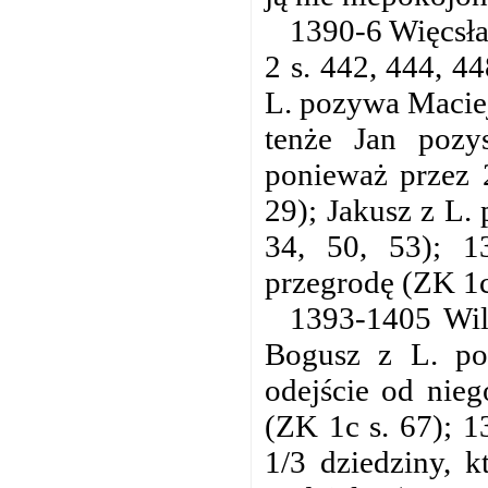
1390-6 Więcsław
2 s. 442, 444, 4
L. pozywa Macieja
tenże Jan pozy
ponieważ przez 2
29); Jakusz z L.
34, 50, 53); 1
przegrodę (ZK 1c 
1393-1405 Wi
Bogusz z L. po
odejście od nieg
(ZK 1c s. 67); 
1/3 dziedziny, 