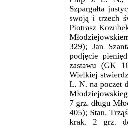
Szpargałta justy
swoją i trzech 
Piotrasz Kozubek
Młodziejowskiem
329); Jan Szan
podjęcie pienię
zastawu (GK 16
Wielkiej stwierdz
L. N. na poczet 
Młodziejowskiego
7 grz. długu Mł
405); Stan. Trzą
krak. 2 grz. d