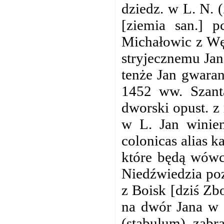
dziedz. w L. N. 
[ziemia san.] p
Michałowic z Węg
stryjecznemu Jan
tenże Jan gwaran
1452 ww. Szanta
dworski opust. z
w L. Jan winien
colonicas alias k
które będą wówc
Niedźwiedzia poz
z Boisk [dziś Zb
na dwór Jana w 
(stabulum), zabr