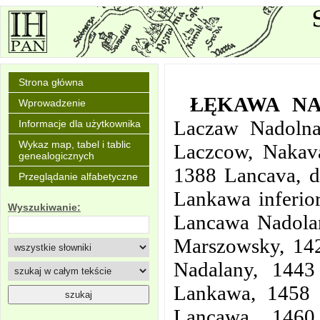
Strona główna
ŁĘKAWA N
Wprowadzenie
Laczaw Nadolna
Informacje dla użytkownika
Wykaz map, tabel i tablic
Laczcow, Nakav
genealogicznych
1388 Lancava, d
Przeglądanie alfabetyczne
Lankawa inferio
Wyszukiwanie:
Lancawa Nadolan
Marszowsky, 14
Nadalany, 1443
Lankawa, 1458 N
Lancawa, 1460