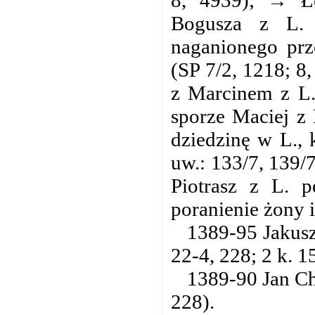
Bogusza z L. 
naganionego prz
(SP 7/2, 1218; 8,
z Marcinem z L.
sporze Maciej z 
dziedzinę w L., 
uw.: 133/7, 139/
Piotrasz z L. 
poranienie żony i
1389-95 Jakusz 
22-4, 228; 2 k. 1
1389-90 Jan Cho
228).