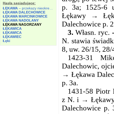
Hasła sąsiadujące:
p. 3a; 1525-6 u
ŁĘKAWA
– przekazy nieokreślone.
ŁĘKAWA DALECHOWICE
Łękawy → Łęk
ŁĘKAWA MARCINKOWICE
ŁĘKAWA NADOLANY
Dalechowice p. 2
ŁĘKAWA NAGORZANY
ŁĘKAWICA
3.
Własn. ryc.
ŁĘKAWICA
ŁĘKAWIEC
N. stawia świad
Łęki
8, uw. 26/15, 28/
1423-31 Mi
Dalechowic, ojci
→ Łękawa Dalech
p. 3a.
1431-58 Piotr 
z N. i → Łękawy
Dalechowice p. 