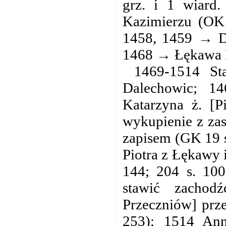
grz. i 1 wiard.
Kazimierzu (OK 
1458, 1459 → Da
1468 → Łękawa D
1469-1514 S
Dalechowic; 1
Katarzyna ż. [P
wykupienie z za
zapisem (GK 19 s
Piotra z Łękawy 
144; 204 s. 10
stawić zachod
Przeczniów] prz
253); 1514 Ann