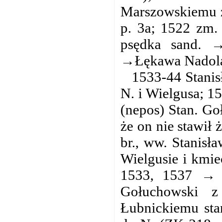
Marszowskiemu z
p. 3a; 1522 zm.
psędka sand. 
→Łękawa Nadola
1533-44 Stani
N. i Wielgusa; 1
(nepos) Stan. G
że on nie stawił
br., ww. Stanisł
Wielgusie i kmi
1533, 1537 → 
Gołuchowski z
Łubnickiemu sta