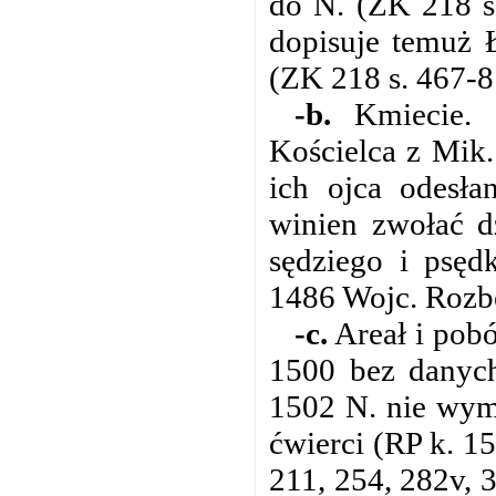
do N. (ZK 218 s
dopisuje temuż 
(ZK 218 s. 467-8
-b.
Kmiecie. 
Kościelca z Mik
ich ojca odesła
winien zwołać d
sędziego i psęd
1486 Wojc. Rozbe
-c.
Areał i pobó
1500 bez danych
1502 N. nie wymi
ćwierci (RP k. 15
211, 254, 282v, 