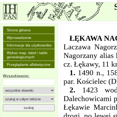
Strona główna
ŁĘKAWA NA
Wprowadzenie
Laczawa Nagorz
Informacje dla użytkownika
Wykaz map, tabel i tablic
Nagorzany alias
genealogicznych
cz. Łękawy, 11 k
Przeglądanie alfabetyczne
1.
1490 n., 158
Wyszukiwanie:
par. Kościelec (D
2.
1423 wod
Dalechowicami p
Łękawie Marcin
drogi, po lewej