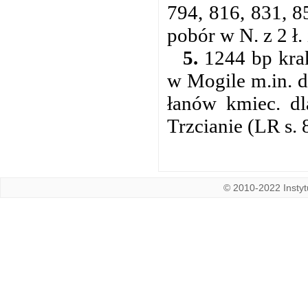
794, 816, 831, 8
pobór w N. z 2 ł.
5.
1244 bp krak
w Mogile m.in. d
łanów kmiec. dl
Trzcianie (LR s. 
© 2010-2022 Instytu