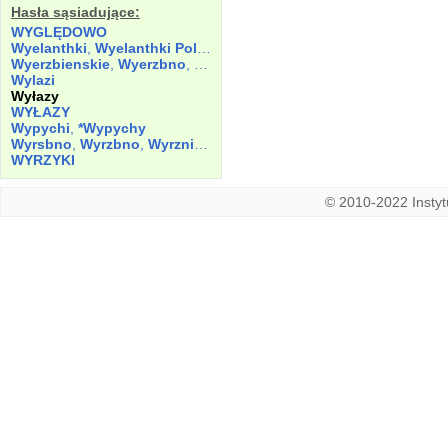
Hasła sąsiadujące:
WYGLĘDOWO
Wyelanthki
,
Wyelanthki Polazie
,
Wyelanthky
Wyerzbienskie
,
Wyerzbno
,
Wyerzyno
Wylazi
Wyłazy
WYŁAZY
Wypychi
,
*Wypychy
Wyrsbno
,
Wyrzbno
,
Wyrznino
WYRZYKI
© 2010-2022 Instytu