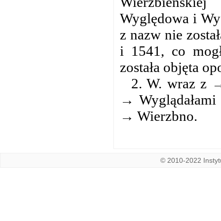
Wierzbieńskie
Wyględowa i Wyg
z nazw nie zosta
i 1541, co mog
została objęta o
2. W. wraz z 
→ Wyglądałami 
→ Wierzbno.
© 2010-2022 Instytu