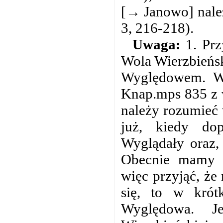
[→ Janowo] należ
3, 216-218).
Uwaga:
1. Prz
Wola Wierzbieńs
Wyględowem. Wyd
Knap.mps 835 z w
należy rozumieć 
już, kiedy do
Wyglądały oraz,
Obecnie mamy 
więc przyjąć, że
się, to w krót
Wyględowa. Je