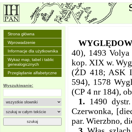
Strona główna
WYGLĘDO
Wprowadzenie
40), 1493 Volya
Informacje dla użytkownika
Wykaz map, tabel i tablic
kop. XIX w. Wyg
genealogicznych
(ŹD 418; ASK I
Przeglądanie alfabetyczne
594), 1578 Wyg
Wyszukiwanie:
(CP 4 nr 184), 
1.
1490 dystr.
Czerwonka, [die
par. Wierzbno, d
3.
Włas. szlach