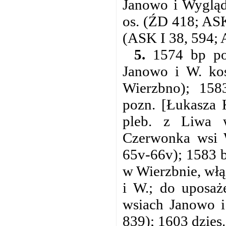
Janowo i Wygląd
os. (ŹD 418; ASK
(ASK I 38, 594; 
5.
1574 bp poz
Janowo i W. ko
Wierzbno); 158
pozn. [Łukasza 
pleb. z Liwa 
Czerwonka wsi 
65v-66v); 1583 b
w Wierzbnie, włą
i W.; do uposaż
wsiach Janowo i
839); 1603 dzies.