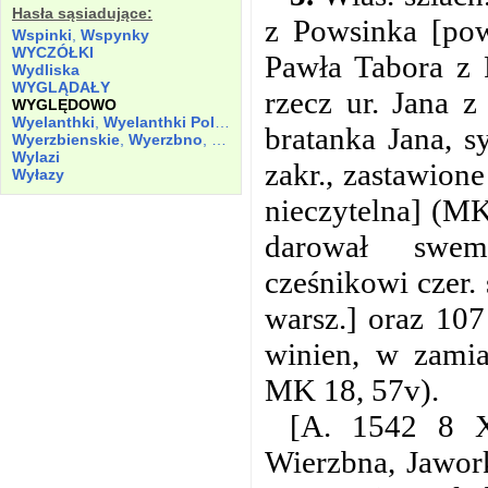
Hasła sąsiadujące:
z Powsinka [pow
Wspinki
,
Wspynky
WYCZÓŁKI
Pawła Tabora z 
Wydliska
WYGLĄDAŁY
rzecz ur. Jana z
WYGLĘDOWO
Wyelanthki
,
Wyelanthki Polazie
,
Wyelanthky
bratanka Jana, 
Wyerzbienskie
,
Wyerzbno
,
Wyerzyno
Wylazi
zakr., zastawion
Wyłazy
nieczytelna] (MK
darował swem
cześnikowi czer.
warsz.] oraz 107
winien, w zami
MK 18, 57v).
[A. 1542 8 X
Wierzbna, Jawor