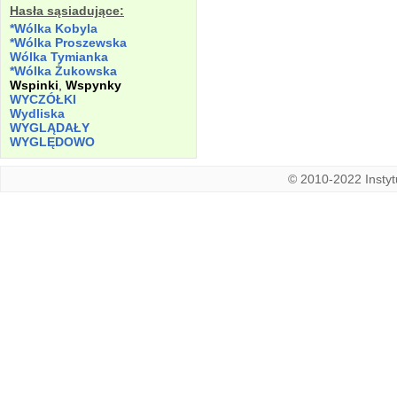
Hasła sąsiadujące:
*Wólka Kobyla
*Wólka Proszewska
Wólka Tymianka
*Wólka Żukowska
Wspinki
,
Wspynky
WYCZÓŁKI
Wydliska
WYGLĄDAŁY
WYGLĘDOWO
© 2010-2022 Instytu