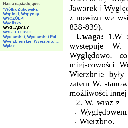
Hasła sąsiadujące:
Jaworek i Wyględ
*Wólka Żukowska
Wspinki
,
Wspynky
z nowizn we wsi
WYCZÓŁKI
Wydliska
838-839).
WYGLĄDAŁY
WYGLĘDOWO
Uwaga:
1.W d
Wyelanthki
,
Wyelanthki Polazie
,
Wyelanthky
Wyerzbienskie
,
Wyerzbno
,
Wyerzyno
występuje W. 
Wylazi
Wyględowo, co
miejscowości. W
Wierzbnie były
zatem W. stanow
możliwości innej
2. W. wraz z 
→ Wyględowem i
→ Wierzbno.