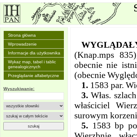
Strona główna
WYGLĄDAŁ
Wprowadzenie
(Knap.mps 835)
Informacje dla użytkownika
Wykaz map, tabel i tablic
obecnie nie ist
genealogicznych
(obecnie Wyględ
Przeglądanie alfabetyczne
1.
1583 par. Wie
Wyszukiwanie:
3.
Włas. szlach
właściciel Wie
surowym korzeni
5.
1583 bp poz
Wierzbnie, włąc