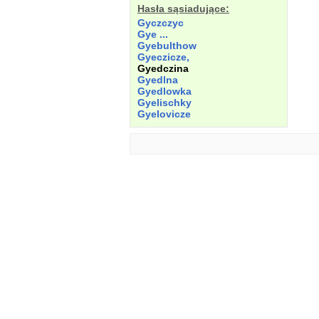
Hasła sąsiadujące:
Gyczczyc
Gye ...
Gyebulthow
Gyeczicze,
Gyedczina
Gyedlna
Gyedlowka
Gyelischky
Gyelovicze