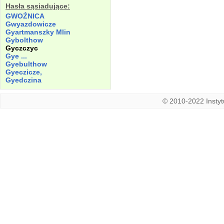
Hasła sąsiadujące:
GWOŹNICA
Gwyazdowicze
Gyartmanszky Mlin
Gybolthow
Gyczczyc
Gye ...
Gyebulthow
Gyeczicze,
Gyedczina
© 2010-2022 Instytu