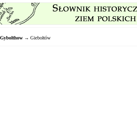
Gybolthow
→ Giebołtów