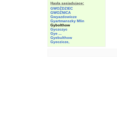
Hasła sąsiadujące:
GWOŹDZIEC
GWOŹNICA
Gwyazdowicze
Gyartmanszky Mlin
Gybolthow
Gyczczyc
Gye ...
Gyebulthow
Gyeczicze,