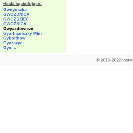
Hasła sąsiadujące:
Gwnyuszka
GWOZDNICA
GWOŹDZIEC
GWOŹNICA
Gwyazdowicze
Gyartmanszky Mlin
Gybolthow
Gyczczyc
Gye ...
© 2010-2022 Instytu