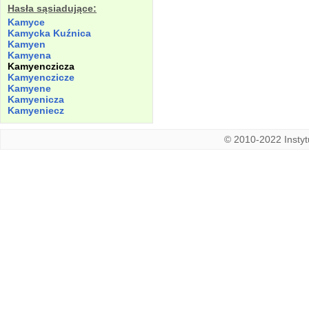
Hasła sąsiadujące:
Kamyce
Kamycka Kuźnica
Kamyen
Kamyena
Kamyenczicza
Kamyenczicze
Kamyene
Kamyenicza
Kamyeniecz
© 2010-2022 Instytu