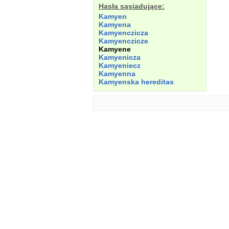
Hasła sąsiadujące:
Kamyen
Kamyena
Kamyenczicza
Kamyenczicze
Kamyene
Kamyenicza
Kamyeniecz
Kamyenna
Kamyenska hereditas