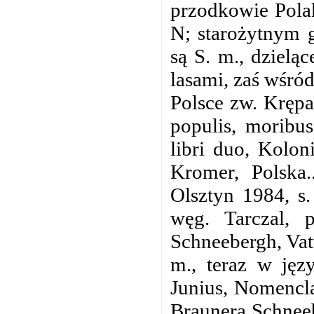
przodkowie Polak
N; starożytnym 
są S. m., dzielą
lasami, zaś wśró
Polsce zw. Krępa
populis, moribus
libri duo, Kolon
Kromer, Polska.
Olsztyn 1984, s.
węg. Tarczal, 
Schneebergh, Vat
m., teraz w jęz
Junius, Nomencla
Braunera Schnee