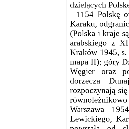
dzielących Polskę
1154 Polskę o
Karaku, odgranicz
(Polska i kraje 
arabskiego z XII
Kraków 1945, s. 
mapa II); góry D
Węgier oraz p
dorzecza Duna
rozpoczynają się
równoleżnikowo 
Warszawa 1954
Lewickiego, Kar
powstała od sł