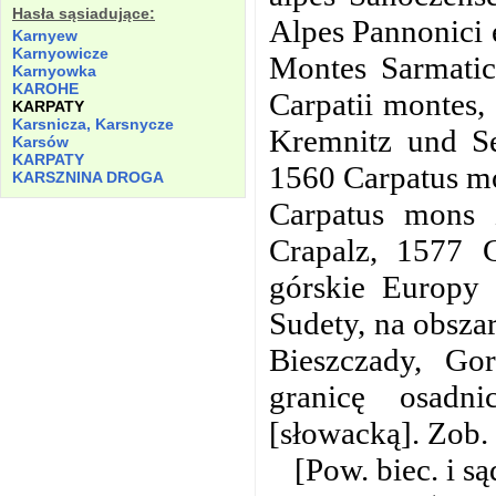
Hasła sąsiadujące:
Alpes Pannonici 
Karnyew
Karnyowicze
Montes Sarmatic
Karnyowka
KAROHE
Carpatii montes
KARPATY
Karsnicza, Karsnycze
Kremnitz und Se
Karsów
KARPATY
1560 Carpatus m
KARSZNINA DROGA
Carpatus mons 
Crapalz, 1577 C
górskie Europy
Sudety, na obsza
Bieszczady, Gor
granicę osadni
[słowacką]. Zob
[Pow. biec. i są