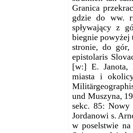
Granica przekra
gdzie do ww. r
spływający z gó
biegnie powyżej 
stronie, do gór
epistolaris Slov
[w:] E. Janota,
miasta i okolic
Militärgeographi
und Muszyna, 19
sekc. 85: Nowy 
Jordanowi s. Arn
w poselstwie na