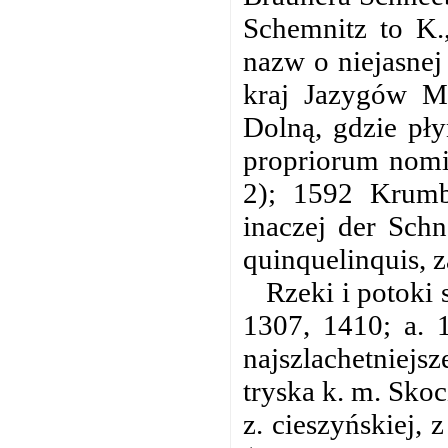
Schemnitz to K.
nazw o niejasnej
kraj Jazygów Me
Dolną, gdzie pły
propriorum nomin
2); 1592 Krumb
inaczej der Sch
quinquelinquis, z
Rzeki i potoki
1307, 1410; a. 
najszlachetniejs
tryska k. m. Sko
z. cieszyńskiej,