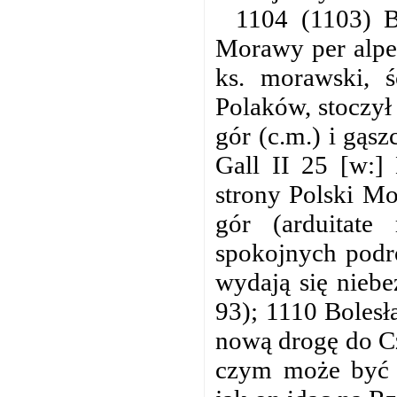
1104 (1103) B
Morawy per alpes
ks. morawski, 
Polaków, stoczył
gór (c.m.) i gą
Gall II 25 [w:]
strony Polski Mo
gór (arduitate
spokojnych podr
wydają się niebez
93); 1110 Bolesł
nową drogę do C
czym może być 