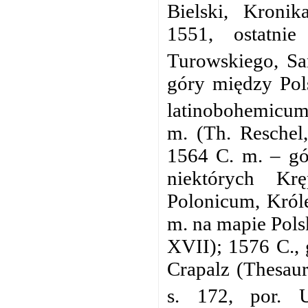
Bielski, Kronik
1551, ostatni
Turowskiego, Sa
góry między Pol
latinobohemicum,
m. (Th. Reschel,
1564 C. m. – gó
niektórych Kr
Polonicum, Króle
m. na mapie Pols
XVII); 1576 C.,
Crapalz (Thesaur
s. 172, por. U