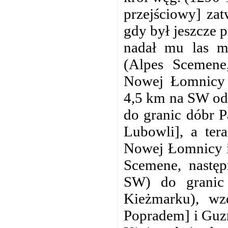
przejściowy] zat
gdy był jeszcze p
nadał mu las m
(Alpes Scemene
Nowej Łomnicy 
4,5 km na SW od 
do granic dóbr P
Lubowli], a ter
Nowej Łomnicy i 
Scemene, nastę
SW) do granic
Kieżmarku), wz
Popradem] i Guz