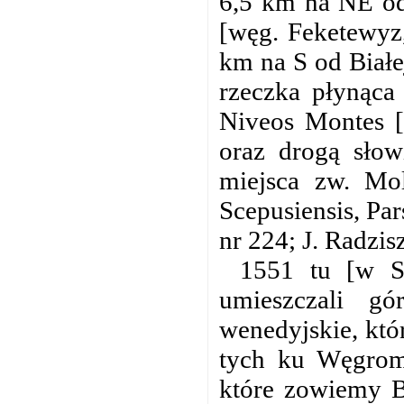
6,5 km na NE od
[węg. Feketewyz
km na S od Białe
rzeczka płynąca
Niveos Montes [
oraz drogą słow
miejsca zw. Mol
Scepusiensis, Par
nr 224; J. Radzis
1551 tu [w Sa
umieszczali gór
wenedyjskie, któ
tych ku Węgrom 
które zowiemy Bi