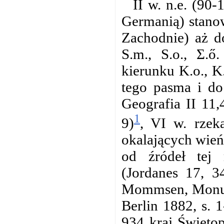
II w. n.e. (90
Germanią) stanow
Zachodnie) aż d
S.m., S.o., Σ.ő
kierunku K.o., K
tego pasma i do
Geografia II 11,4
1
9)
, VI w. rzek
okalających wień
od źródeł tej 
(Jordanes 17, 3
Mommsen, Monume
Berlin 1882, s. 1
934 kraj Święto