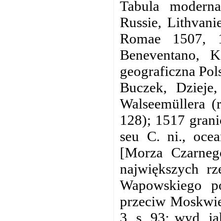
Tabula moderna
Russie, Lithvani
Romae 1507, 1
Beneventano, K
geograficzna Pol
Buczek, Dzieje
Walseemüllera (
128); 1517 grani
seu C. ni., oce
[Morza Czarnego
największych rz
Wapowskiego p
przeciw Moskwie
3, s. 93; wyd. j