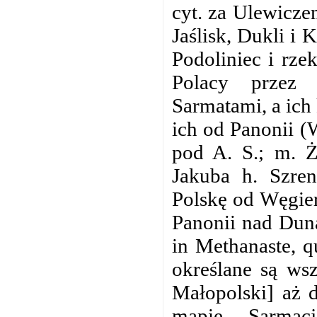
cyt. za Ulewiczem
Jaślisk, Dukli i
Podoliniec i rze
Polacy przez 
Sarmatami, a ich 
ich od Panonii (
pod A. S.; m. Ż
Jakuba h. Szren
Polskę od Węgier
Panonii nad Duna
in Methanaste, 
określane są ws
Małopolski] aż 
mapie Sarmacj