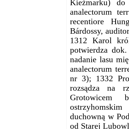
Kieżmarku) do
analectorum terr
recentiore Hung
Bárdossy, audito
1312 Karol kró
potwierdza dok.
nadanie lasu mię
analectorum terr
nr 3); 1332 Pro
rozsądza na r
Grotowicem 
ostrzyhomskim
duchowną w Podo
od Starej Lubowli