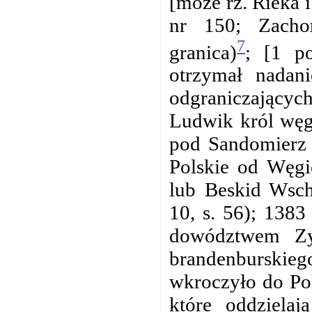
[może rz. Rieka 
nr 150; Zacho
7
granica)
; [1 p
otrzymał nadani
odgraniczającyc
Ludwik król węg.
pod Sandomierz p
Polskie od Węgi
lub Beskid Wsch
10, s. 56); 138
dowództwem Zy
brandenburski
wkroczyło do Pol
które oddziela