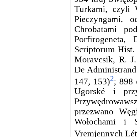
Turkami, czyli
Pieczyngami, 
Chrobatami pod
Porfirogeneta,
Scriptorum Hist.
Moravcsik, R. J.
De Administrando
2
147, 153)
; 898 
Ugorské i przy
Przywędrowawszy
przezwano Węgie
Wołochami i S
Vremjennych Lét,