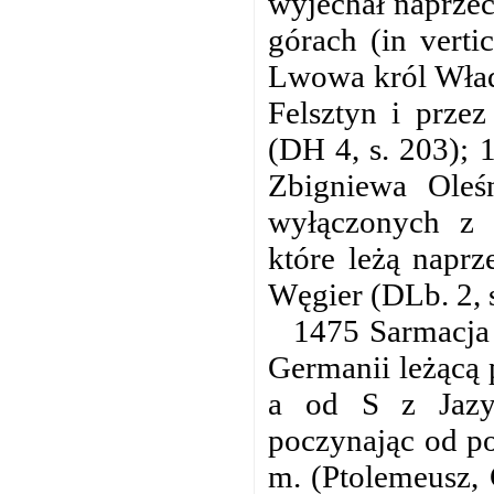
wyjechał naprzec
górach (in verti
Lwowa król Włady
Felsztyn i prze
(DH 4, s. 203); 
Zbigniewa Oleśn
wyłączonych z a
które leżą naprz
Węgier (DLb. 2, s
1475 Sarmacja 
Germanii leżącą 
a od S z Jazy
poczynając od p
m. (Ptolemeusz, 