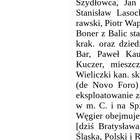
Szydłowca, Jan 
Stanisław Lasoc
rawski, Piotr Wa
Boner z Balic sta
krak. oraz dzie
Bar, Paweł Kau
Kuczer, mieszc
Wieliczki kan. s
(de Novo Foro) 
eksploatowanie z
w m. C. i na Sp
Węgier obejmuje
[dziś Bratysław
Śląska, Polski i