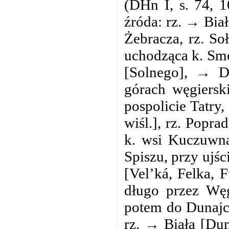
(DHn I, s. 74, 
źróda: rz. → Biał
Żebracza, rz. So
uchodząca k. Smo
[Solnego], → D
górach węgiersk
pospolicie Tatry
wiśl.], rz. Popr
k. wsi Kuczuwn
Spiszu, przy ujś
[Vel’ká, Felka,
długo przez Węg
potem do Dunajc
rz. → Biała [Du