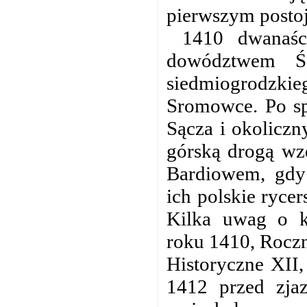
pierwszym postoj
1410 dwanaśc
dowództwem Ś
siedmiogrodzkie
Sromowce. Po sp
Sącza i okoliczn
górską drogą wz
Bardiowem, gdy 
ich polskie rycer
Kilka uwag o k
roku 1410, Rocz
Historyczne XII,
1412 przed zj