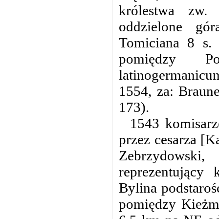
królestwa zw. 
oddzielone gó
Tomiciana 8 s.
pomiędzy Po
latinogermanicu
1554, za: Brauner
173).
1543 komisarz
przez cesarza [K
Zebrzydowski,
reprezentujący 
Bylina podstaroś
pomiędzy Kieżma