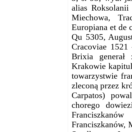
alias Roksolani
Miechowa, Tra
Europiana et de 
Qu 5305, August
Cracoviae 1521 
Brixia generał
Krakowie kapitul
towarzystwie fra
zleconą przez kr
Carpatos) powa
chorego dowiez
Franciszkanó
Franciszkanów, M