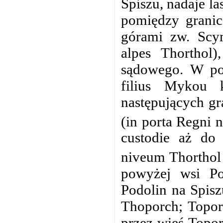
Spiszu,
nadaje la
pomiędzy granic
górami zw. Scym
alpes Thorthol
sądowego. W po
filius Mykou 
następujących gr
(in porta Regni n
custodie aż do
niveum Thorthol
powyżej wsi Pod
Podolin na Spisz
Thoporch; Topor
przez wieś Topo