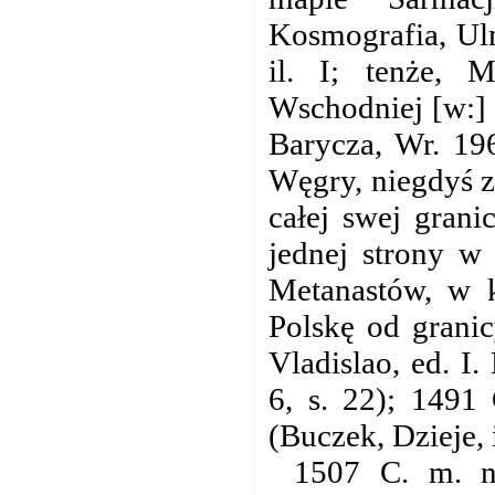
Kosmografia, Ulm
il. I; tenże, 
Wschodniej [w:]
Barycza, Wr. 196
Węgry, niegdyś z
całej swej grani
jednej strony w
Metanastów, w k
Polskę od granic
Vladislao, ed. I
6, s. 22); 1491
(Buczek, Dzieje, il
1507 C. m. n