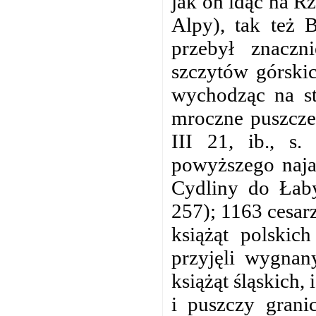
jak on idąc na R
Alpy), tak też 
przebył znaczn
szczytów górskic
wychodząc na str
mroczne puszcze
III 21, ib., s
powyższego najaz
Cydliny do Łaby
257); 1163 cesar
książąt polskic
przyjęli wygnan
książąt śląskich, 
i puszczy granic