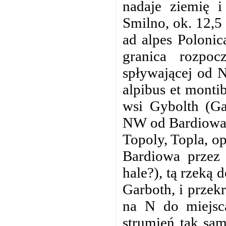
nadaje ziemię i
Smilno, ok. 12,
ad alpes Polonic
granica rozpo
spływającej od N
alpibus et montib
wsi Gybolth (Ga
NW od Bardiowa),
Topoly, Topla, o
Bardiowa przez 
hale?), tą rzeką 
Garboth, i przek
na N do miejsc
strumień tak sa