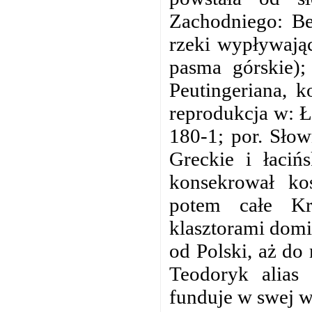
Zachodniego: Be
rzeki wypływając
pasma górskie)
Peutingeriana, k
reprodukcja w: Ło
180-1; por. Słown
Greckie i łaciń
konsekrował ko
potem całe Kr
klasztorami domi
od Polski, aż do
Teodoryk alias
funduje w swej 