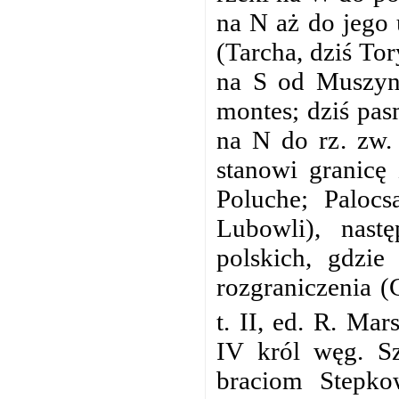
na N aż do jego u
(Tarcha, dziś To
na S od Muszyny
montes; dziś pa
na N do rz. zw. 
stanowi granicę 
Poluche; Paloc
Lubowli), nast
polskich, gdzi
rozgraniczenia (
t. II, ed. R. Mar
IV król węg. Sz
braciom Stepko