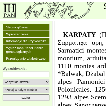
Strona główna
KARPATY
(I
Wprowadzenie
Σαρματιχα ορŋ,
Informacje dla użytkownika
Wykaz map, tabel i tablic
Sarmatici monte
genealogicznych
montium, arduit
Przeglądanie alfabetyczne
1110 montes ard
Wyszukiwanie:
*Balwāk, Dżabal 
alpes Pannoni
Polonicales, 12
1293 alpes Scem
alpes Sanoczens