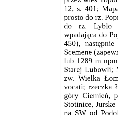
12, s. 401; Map
prosto do rz. Pop
do rz. Lyblo 
wpadająca do Pop
450), następnie
Scemene (zapewn
lub 1289 m npm
Starej Lubowli;
zw. Wielka Łomn
vocati; rzeczka
góry Ciemień, p
Stotinice, Jursk
na SW od Podol