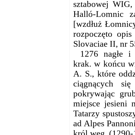
sztabowej WIG,
Halló-Lomnic z
[wzdłuż Łomnicy
rozpoczęto opis 
Slovaciae II, nr 
1276 nagłe i 
krak. w końcu wr
A. S., które odd
ciągnących si
pokrywając grub
miejsce jesieni
Tatarzy spustoszy
ad Alpes Pannoni
król węg. (1290-