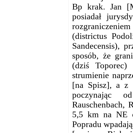
Bp krak. Jan [M
posiadał jurysd
rozgraniczeniem
(districtus Podo
Sandecensis), p
sposób, że gran
(dziś Toporec)
strumienie naprz
[na Spisz], a z 
poczynając o
Rauschenbach, R
5,5 km na NE o
Popradu wpadają 