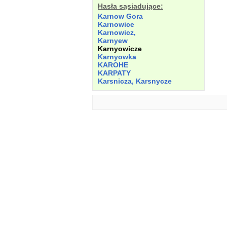
Hasła sąsiadujące:
Karnow Gora
Karnowice
Karnowicz,
Karnyew
Karnyowicze
Karnyowka
KAROHE
KARPATY
Karsnicza, Karsnycze