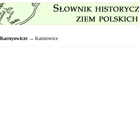
Karnyowicze
→ Karniowice