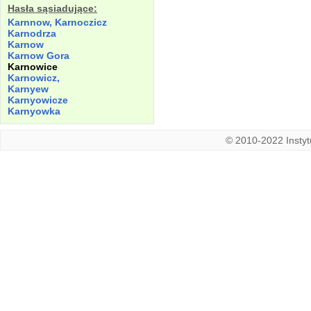
Hasła sąsiadujące:
Karnnow, Karnoczicz
Karnodrza
Karnow
Karnow Gora
Karnowice
Karnowicz,
Karnyew
Karnyowicze
Karnyowka
© 2010-2022 Instytu