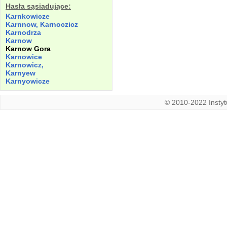
Hasła sąsiadujące:
Karnkowicze
Karnnow, Karnoczicz
Karnodrza
Karnow
Karnow Gora
Karnowice
Karnowicz,
Karnyew
Karnyowicze
© 2010-2022 Instytu