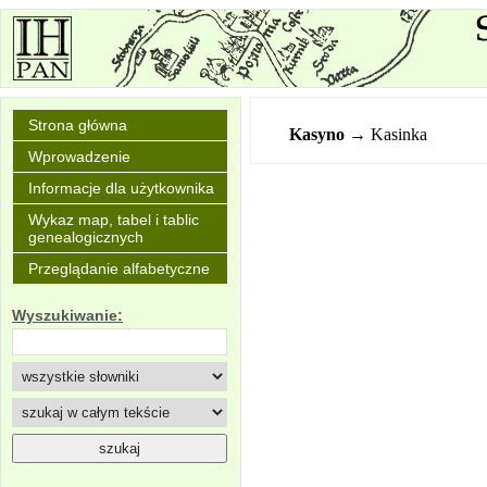
Strona główna
Kasyno
→ Kasinka
Wprowadzenie
Informacje dla użytkownika
Wykaz map, tabel i tablic
genealogicznych
Przeglądanie alfabetyczne
Wyszukiwanie: