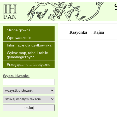
Strona główna
Kasyonka
→ Kąśna
Wprowadzenie
Informacje dla użytkownika
Wykaz map, tabel i tablic
genealogicznych
Przeglądanie alfabetyczne
Wyszukiwanie: