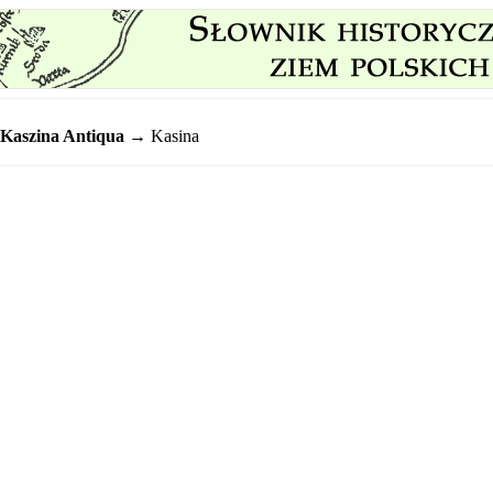
Kaszina Antiqua
→ Kasina