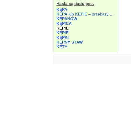
Hasła sąsiadujące:
KĘPA
KĘPA
lub
KĘPIE
– przekazy nie określone.
KĘPANÓW
KĘPICA
KĘPIE
KĘPIE
KĘPKI
KĘPNY STAW
KĘTY